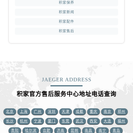
江苏省扬州市邗江区国展路29号星耀天地写字楼1号楼18层1803室积家售后服务中心（需提前预约）
积家保养
江苏省镇江市京口区中山东路积家售后服务中心（需提前预约）
积家新闻
江西省抚州市临川区赣东大道积家售后服务中心（需提前预约）
积家配件
江西省赣州市章贡区文清路积家售后服务中心（需提前预约）
积家售后
江西省吉安市吉州区井冈山大道积家售后服务中心（需提前预约）
江西省景德镇市珠山区珠山中路积家售后服务中心（需提前预约）
江西省九江市浔阳区浔阳路积家售后服务中心（需提前预约）
江西省南昌市红谷滩新区红谷中大道998号绿地双子塔（中央广场）A1座办公楼14层1407室积家售后服务中心（需提前预约）
江西省萍乡市安源区萍安北大道与康庄路交叉口积家售后服务中心（需提前预约）
江西省上饶市信州区滨江西路积家售后服务中心（需提前预约）
JAEGER ADDRESS
江西省新余市渝水区北湖西路积家售后服务中心（需提前预约）
积家官方售后服务中心地址电话查询
江西省宜春市袁州区中山中路积家售后服务中心（需提前预约）
江西省鹰潭市月湖区胜利东路积家售后服务中心（需提前预约）
山东省德州市德城区东风中路积家售后服务中心（需提前预约）
北京
上海
广州
深圳
天津
成都
重庆
南京
郑州
山东省东营市东营区济南路积家售后服务中心（需提前预约）
长沙
杭州
宁波
厦门
东莞
武汉
西安
大连
福州
山东省济南市历下区经十路11111号华润中心写字楼（万象城）15层1508室积家售后服务中心（需提前预约）
贵阳
哈尔滨
合肥
济南
昆明
南昌
南宁
青岛