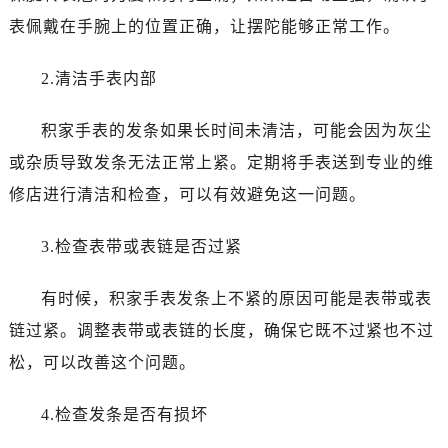
大连市中山区人民路15号国际金融大厦7层G室（需提前预约）
表佩戴在手腕上的位置正确，让摆陀能够正常工作。
佛山市禅城区季华五路57号万科金融中心C座12层1205室（需提前预约）
东莞市东城街道鸿福东路1号民盈国贸中心T1写字楼9层907室（需提前预约）
2.清洁手表内部
无锡市梁溪区人民中路139号恒隆广场写字楼1座11层1104室（需提前预约）
南通市崇川区工农路57号圆融广场写字楼16层1603室（需提前预约）
积家手表的发条如果长时间未清洁，可能会因为灰尘
苏州市苏州工业园区星港街199号苏州中心办公楼C座22层08室（需提前预约）
或杂质导致发条无法正常上紧。定期将手表送到专业的维
武汉市江汉区解放大道686号世界贸易大厦38层09室（需提前预约）
修店进行清洁和检查，可以有效避免这一问题。
南宁市青秀区金湖路59号地王大厦12楼1224室（需提前预约）
合肥市蜀山区潜山路111号万象城华润大厦B座12楼03室（需提前预约）
3.检查表带或表链是否过紧
泉州市丰泽区宝洲路729号浦西万达中心写字楼A座7楼709室（需提前预约）
青岛市南区山东路6号华润大厦B座22层04室（需提前预约）
有时候，积家手表发条上不紧的原因可能是表带或表
烟台市芝罘区胜利路139号万达金融中心A座907室（需提前预约）
链过紧。调整表带或表链的长度，确保它既不过紧也不过
长春市朝阳区西安大路727号中银大厦A座(旺进大厦)18层09室（需提前预约）
松，可以改善这个问题。
贵阳市南明区都司高架桥路33号亨特国际金融中心14楼14D（需提前预约）
昆明市盘龙区北京路928号同德昆明广场写字楼10层06室（需提前预约）
4.检查发条是否有损坏
石家庄市长安区中山东路39号勒泰中心写字楼B座13层07室（需提前预约）