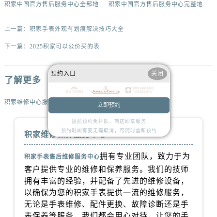
内蒙古自治区鄂尔多斯市东胜区伊金霍洛街积家售后服务中心（需提前预约）
积家中国官方售后服务中心全部地址及热线电话实地考察报告_多信源验证（2026年7月最新）
积家中国官方售后服务中心完整地址与热线实地考察报告_多信源验证（2026年7月最新）
内蒙古自治区呼伦贝尔市海拉尔区中央街积家售后服务中心（需提前预约）
上一篇：
积家手表外观有划痕解决技巧大全
内蒙古自治区通辽市科尔沁区明仁大街积家售后服务中心（需提前预约）
内蒙古自治区乌海市海勃湾区人民南路积家售后服务中心（需提前预约）
下一篇：
2025积家可以公价买的表
内蒙古自治区乌兰察布市集宁区恩和大街积家售后服务中心（需提前预约）
内蒙古自治区锡林郭勒盟市锡林浩特市光明街与额尔敦路交叉口积家售后服务中心（需提前预约）
预约入口
关闭
了解更多
内蒙古自治区兴安盟市乌兰浩特市兴安大街积家售后服务中心（需提前预约）
山西省大同市平城区迎宾街积家售后服务中心（需提前预约）
积家维修中心服务
立即预约
山西省晋城市城区黄华街积家售后服务中心（需提前预约）
提前预约免排队，到店即享服务
山西省晋中市榆次区顺城街积家售后服务中心（需提前预约）
预约时间有变无需取消，可随时重新预约
积家维修保养服务中心
山西省临汾市尧都区解放路积家售后服务中心（需提前预约）
山西省吕梁市离石区永宁中路与建设街交叉口积家售后服务中心（需提前预约）
拥有专业团队，致力于为
积家手表售后维修服务中心
山西省朔州市朔城区怡西路与鄯阳西街交汇处积家售后服务中心（需提前预约）
客户提供专业的维修和保养服务。我们的技师
山西省忻州市忻府区和平东街与七一南路交叉口积家售后服务中心（需提前预约）
拥有丰富的经验，并配备了先进的维修设备，
以确保为您的积家手表提供一流的维修服务，
山西省阳泉市郊区平阳东街与新城大道交叉口积家售后服务中心（需提前预约）
无论是手表维修、配件更换、故障诊断还是手
山西省运城市盐湖区河东街积家售后服务中心（需提前预约）
表保养等服务，我们都会用心对待，让您的手