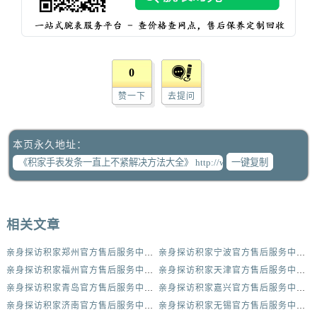
辽宁省阜新市海州区解放大街积家售后服务中心（需提前预约）
辽宁省葫芦岛市连山区中央路积家售后服务中心（需提前预约）
辽宁省锦州市古塔区中央大街积家售后服务中心（需提前预约）
辽宁省辽阳市白塔区新运大街积家售后服务中心（需提前预约）
0
辽宁省盘锦市兴隆台区石油大街积家售后服务中心（需提前预约）
赞一下
去提问
辽宁省铁岭市银州区南马路积家售后服务中心（需提前预约）
辽宁省营口市站前区市府路与渤海大街交叉口积家售后服务中心（需提前预约）
辽宁省沈阳市沈河区中街路137号亨得利名表维修授权店1楼积家售后服务中心（需提前预约）
本页永久地址：
一键复制
辽宁省沈阳市沈河区中街路83号亨得利名表维修授权店1楼积家售后服务中心（需提前预约）
北京市朝阳区建国门外大街甲6号华熙国际中心D座11层1102室积家售后服务中心（需提前预约）
北京市东城区东长安街1号王府井东方广场W3座6层602室积家售后服务中心（需提前预约）
河北省保定市竞秀区朝阳北大街北国先天下积家售后服务中心（需提前预约）
相关文章
内蒙古自治区阿拉善盟市左旗土尔扈特大街积家售后服务中心（需提前预约）
亲身探访积家郑州官方售后服务中心｜服务热线与门店详细地址（2026年7月最新）
亲身探访积家宁波官方售后服务中心｜网点地址与售后热线（2026年7月最新）
内蒙古自治区巴彦淖尔市临河区新华街积家售后服务中心（需提前预约）
亲身探访积家福州官方售后服务中心｜网点地址及官方热线（2026年7月最新）
亲身探访积家天津官方售后服务中心｜网点地址与服务热线（2026年7月最新）
内蒙古自治区包头市青山区幸福路甲3号王府井百货名表维修积家售后服务中心（需提前预约）
亲身探访积家青岛官方售后服务中心｜最新热线及维修地址（2026年7月最新）
亲身探访积家嘉兴官方售后服务中心｜服务热线及办公地址（2026年7月最新）
内蒙古自治区赤峰市红山区哈达街积家售后服务中心（需提前预约）
亲身探访积家济南官方售后服务中心｜官方电话及服务网点地址（2026年7月最新）
亲身探访积家无锡官方售后服务中心｜全新地址电话一览（2026年7月最新）