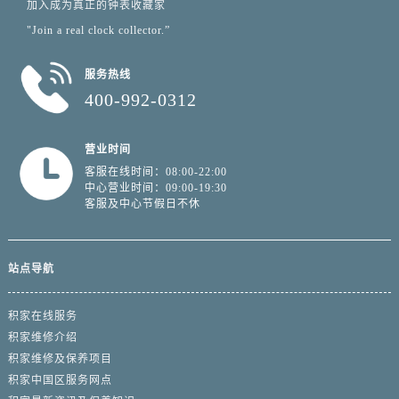
加入成为真正的钟表收藏家
浙江省宁波市江北区大闸南路500号来福士广场办公楼20层2009室积家售后服务中心（需提前预约）
"Join a real clock collector.”
浙江省衢州市柯城区上街积家售后服务中心（需提前预约）
浙江省绍兴市越城区胜利东路379号世茂天际中心写字楼8层805室积家售后服务中心（需提前预约）
服务热线
浙江省舟山市定海区解放东路积家售后服务中心（需提前预约）
400-992-0312
澳门特别行政区大堂区议事亭前地（新马路）积家售后服务中心（需提前预约）
澳门特别行政区风顺堂区南湾大马路积家售后服务中心（需提前预约）
营业时间
澳门特别行政区花地玛堂区关闸广场积家售后服务中心（需提前预约）
客服在线时间：08:00-22:00
澳门特别行政区花王堂区大三巴商圈积家售后服务中心（需提前预约）
中心营业时间：09:00-19:30
客服及中心节假日不休
澳门特别行政区嘉模堂区官也街积家售后服务中心（需提前预约）
澳门省路氹城市金光大道积家售后服务中心（需提前预约）
澳门特别行政区望德堂区塔石广场积家售后服务中心（需提前预约）
站点导航
福建省福州市鼓楼区五四路128-1号恒力城写字楼15层03室积家售后服务中心（需提前预约）
福建省厦门市思明区湖滨东路95号万象城华润大厦B座11层1104室积家售后服务中心（需提前预约）
积家在线服务
广东省潮州市潮安区新风路与潮汕路交汇处积家售后服务中心（需提前预约）
积家维修介绍
广东省广州市天河区天河路230号万菱汇国际中心A塔7层704室积家售后服务中心（需提前预约）
积家维修及保养项目
积家中国区服务网点
广东省广州市越秀区环市东路371-375号世界贸易中心大厦南塔15层1507室积家售后服务中心（需提前预约）