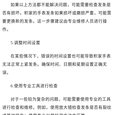
西安市碑林区南关正街88号华侨城长安国际中心E座6楼10室（需提前预约）
如果以上方法都不能解决问题，可能需要检查发条是
海口市龙华区金贸东路5号海口华润大厦B座17层1707室（需提前预约）
否有损坏。积家的手表发条如果损坏或磨损严重，可能需
唐山市路南区新华东道100号万达广场写字楼A座10层1002室（需提前预约）
要更换新的发条。这一步骤建议由专业维修人员进行操
台州市椒江区东海大道1800号腾达中心东1幢20楼2002室（需提前预约）
作。
内蒙古自治区呼和浩特市玉泉区大学西街70号华润万象城写字楼（鄂尔多斯大厦）23层2326室（需提前预约）
甘肃省兰州市七里河区西津西路16号兰州中心写字楼21层2102室（需提前预约）
5.调整时间设置
重庆市解放碑渝中区民权路28号英利国际金融中心写字楼20层01室（需提前预约）
黑龙江省大庆市萨尔图区会战大街积家售后服务中心（需提前预约）
在某些情况下，错误的时间设置也可能导致积家手表
黑龙江省鹤岗市向阳区红军路积家售后服务中心（需提前预约）
无法正常上紧发条。确保时间、日期和星期设置正确无
黑龙江省黑河市爱辉区中央街积家售后服务中心（需提前预约）
误。
黑龙江省鸡西市鸡冠区红军路积家售后服务中心（需提前预约）
黑龙江省佳木斯市向阳区长安路积家售后服务中心（需提前预约）
6.使用专业工具进行检查
黑龙江省牡丹江市东安区太平路积家售后服务中心（需提前预约）
黑龙江省七台河市桃山区大同街积家售后服务中心（需提前预约）
对于一些较为复杂的问题，可能需要使用专业的工具
黑龙江省齐齐哈尔市龙沙区龙华路积家售后服务中心（需提前预约）
进行检查和维修。例如，使用放大镜检查发条是否有裂纹
黑龙江省双鸭山市尖山区新兴大街积家售后服务中心（需提前预约）