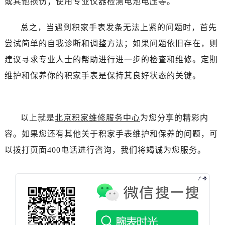
或其他损伤；使用专业仪器检测电池电压等。
黑龙江省绥化市北林区新华街与康庄路交叉口积家售后服务中心（需提前预约）
黑龙江省伊春市伊美区通河路积家售后服务中心（需提前预约）
总之，当遇到积家手表发条无法上紧的问题时，首先
吉林省白城市洮北区明仁南街积家售后服务中心（需提前预约）
尝试简单的自我诊断和调整方法；如果问题依旧存在，则
吉林省白山市浑江区浑江大街积家售后服务中心（需提前预约）
建议寻求专业人士的帮助进行进一步的检查和维修。定期
吉林省吉林市船营区河南街积家售后服务中心（需提前预约）
吉林省辽源市龙山区人民大街积家售后服务中心（需提前预约）
维护和保养你的积家手表是保持其良好状态的关键。
吉林省梅河口市新华街道梅河大街积家售后服务中心（需提前预约）
吉林省四平市铁东区紫气大路与南九经街交汇处积家售后服务中心（需提前预约）
吉林省松原市宁江区五环大街积家售后服务中心（需提前预约）
以上就是
北京积家维修服务中心
为您分享的精彩内
吉林省通化市东昌区环通乡江南大街积家售后服务中心（需提前预约）
容。如果您还有其他关于积家手表维护和保养的问题，可
吉林省延边市延吉市解放路积家售后服务中心（需提前预约）
以拨打页面400电话进行咨询，我们将竭诚为您服务。
辽宁省鞍山市铁东区站前街积家售后服务中心（需提前预约）
辽宁省本溪市平山区胜利路积家售后服务中心（需提前预约）
辽宁省朝阳市双塔区新华路积家售后服务中心（需提前预约）
辽宁省丹东市振兴区七经街积家售后服务中心（需提前预约）
辽宁省抚顺市新抚区东一路积家售后服务中心（需提前预约）