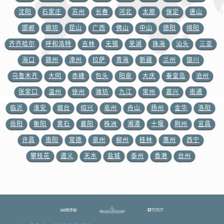
山东省济宁市任城区太白楼路积家售后服务中心（需提前预约）
沈阳
石家庄
苏州
长春
河北
太原
保定
唐山
山东省莱芜市文化南路8号银座商城名表维修一楼名表维修积家售后服务中心（需提前预约）
邯郸
廊坊
昆山
广西
佛山
中山
德阳
绵阳
山东省临沂市兰山区解放路积家售后服务中心（需提前预约）
齐齐哈尔
呼和浩特
吉林
无锡
芜湖
珠海
汕头
三亚
山东省日照市东港区烟台路积家售后服务中心（需提前预约）
山东省泰安市泰山区财源街道泰山大街积家售后服务中心（需提前预约）
海口
赣州
漳州
拉萨
青海
新疆
兰州
银川
山东省威海市环翠区新威海路89号振华商厦一楼名表维修积家售后服务中心（需提前预约）
乌鲁木齐
大同
赤峰
包头
阳泉
大庆
秦皇岛
沧州
山东省潍坊市奎文区东风东街积家售后服务中心（需提前预约）
张家口
温州
徐州
潍坊
九江
常州
嘉兴
南通
山东省枣庄市滕州市北辛路与善国路交叉口积家售后服务中心（需提前预约）
临沂
淮安
烟台
绍兴
亳州
舟山
扬州
金华
洛阳
山东省淄博市张店区金晶大道积家售后服务中心（需提前预约）
岳阳
衡阳
黄石
襄阳
株洲
湘潭
十堰
荆州
宜昌
上海市黄浦区南京东路299号宏伊国际广场写字楼8层806室积家售后服务中心（需提前预约）
许昌
南阳
常德
泉州
柳州
桂林
惠州
西宁
上海市徐汇区虹桥路3号港汇中心2座37层3705室积家售后服务中心（需提前预约）
攀枝花
遵义
天水
盐城
泰州
香港
台州
浙江省杭州市上城区钱江路1366号华润大厦A座5层503-5室积家售后服务中心（需提前预约）
浙江省湖州市吴兴区劳动路积家售后服务中心（需提前预约）
浙江省嘉兴市南湖区广益路705号嘉兴世界贸易中心A座13层1304室积家售后服务中心（需提前预约）
浙江省金华市金东区东市南街777号金华万达广场4号楼22楼2209室积家售后服务中心（需提前预约）
浙江省丽水市莲都区解放街积家售后服务中心（需提前预约）