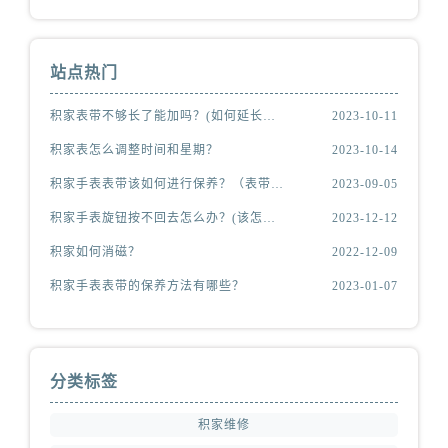
安徽省芜湖市镜湖区中山路步行街积家售后服务中心（需提前预约）
安徽省宣城市宣州区叠嶂西路积家售后服务中心（需提前预约）
福建省龙岩市新罗区九一南路积家售后服务中心（需提前预约）
站点热门
福建省南平市建阳区人民西路积家售后服务中心（需提前预约）
积家表带不够长了能加吗？(如何延长表带长度)
2023-10-11
福建省宁德市蕉城区天湖东路积家售后服务中心（需提前预约）
福建省莆田市城厢区霞林街道荔华东大道积家售后服务中心（需提前预约）
积家表怎么调整时间和星期？
2023-10-14
福建省三明市三元区东乾二路积家售后服务中心（需提前预约）
积家手表表带该如何进行保养？（表带的保养方法）
2023-09-05
福建省漳州市龙文区步港路积家售后服务中心（需提前预约）
积家手表旋钮按不回去怎么办？(该怎么处理？)
2023-12-12
江苏省常州市新北区龙锦路1590号现代传媒中心5号楼10层1008室积家售后服务中心（需提前预约）
积家如何消磁？
2022-12-09
江苏省淮安市清江浦区淮海北路积家售后服务中心（需提前预约）
积家手表表带的保养方法有哪些？
2023-01-07
江苏省连云港市海州区通灌北路积家售后服务中心（需提前预约）
江苏省南京市秦淮区中山南路1号南京中心22层22-C1-C3室积家售后服务中心（需提前预约）
江苏省宿迁市宿城区西湖路积家售后服务中心（需提前预约）
江苏省泰州市海陵区永定东路399号置地商务中心东塔（华润万象城）17层1706室积家售后服务中心（需提前预约）
分类标签
江苏省徐州市鼓楼区淮海东路29号苏宁广场IFC国际金融中心35层3508室积家售后服务中心（需提前预约）
积家维修
江苏省盐城市盐都区世纪大道5号盐城金融城写字楼1号楼16层1604室积家售后服务中心（需提前预约）