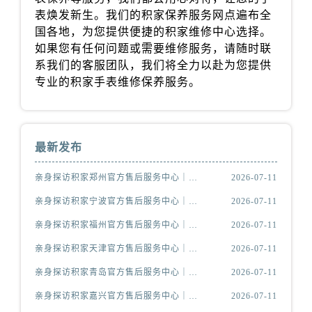
山西省长治市潞州区英雄中路积家售后服务中心（需提前预约）
表焕发新生。我们的积家保养服务网点遍布全
山西省太原市迎泽区迎泽街道解放路15号亨得利名表维修授权店3楼积家售后服务中心（需提前预约）
国各地，为您提供便捷的积家维修中心选择。
天津市和平区赤峰道136号天津国际金融中心26层2603室积家售后服务中心（需提前预约）
如果您有任何问题或需要维修服务，请随时联
安徽省安庆市迎江区人民路积家售后服务中心（需提前预约）
系我们的客服团队，我们将全力以赴为您提供
专业的积家手表维修保养服务。
安徽省蚌埠市蚌山区淮河路积家售后服务中心（需提前预约）
安徽省亳州市谯城区魏武大道积家售后服务中心（需提前预约）
安徽省池州市贵池区长江路积家售后服务中心（需提前预约）
安徽省滁州市琅琊区南谯北路积家售后服务中心（需提前预约）
最新发布
安徽省阜阳市颍州区颍州北路积家售后服务中心（需提前预约）
亲身探访积家郑州官方售后服务中心｜服务热线与门店详细地址（2026年7月最新）
2026-07-11
安徽省淮北市相山区淮海路积家售后服务中心（需提前预约）
安徽省淮南市田家庵区国庆中路积家售后服务中心（需提前预约）
亲身探访积家宁波官方售后服务中心｜网点地址与售后热线（2026年7月最新）
2026-07-11
安徽省黄山市屯溪区黄山西路积家售后服务中心（需提前预约）
亲身探访积家福州官方售后服务中心｜网点地址及官方热线（2026年7月最新）
2026-07-11
安徽省六安市金安区解放中路积家售后服务中心（需提前预约）
亲身探访积家天津官方售后服务中心｜网点地址与服务热线（2026年7月最新）
2026-07-11
安徽省马鞍山市雨山区湖南西路积家售后服务中心（需提前预约）
亲身探访积家青岛官方售后服务中心｜最新热线及维修地址（2026年7月最新）
2026-07-11
安徽省宿州市埇桥区人民中路积家售后服务中心（需提前预约）
亲身探访积家嘉兴官方售后服务中心｜服务热线及办公地址（2026年7月最新）
2026-07-11
安徽省铜陵市铜官区石城大道积家售后服务中心（需提前预约）