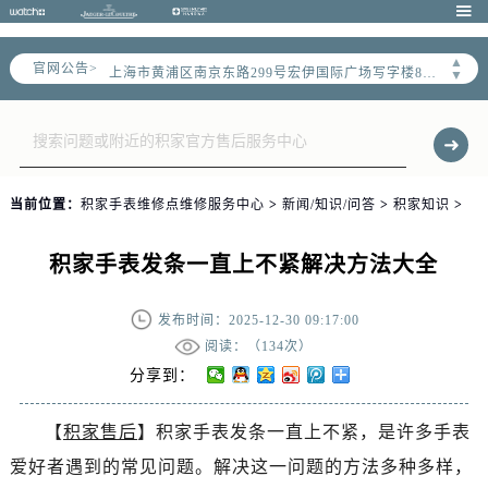
天津市和平区赤峰道136号天津国际金融中心写字楼26层2603室（需提前预约）

上海市徐汇区虹桥路3号港汇中心写字楼2座37层3705室（需提前预约）
▲
官网公告>
上海市黄浦区南京东路299号宏伊国际广场写字楼8层806室（需提前预约）
▼
南京市秦淮区中山南路1号（新街口）南京中心写字楼22层C1-1室（需提前预约）
常州市新北区龙锦路1590号现代传媒中心写字楼5号楼10层1008室（需提前预约）
徐州市鼓楼区淮海东路29号苏宁广场IFC国际金融中心写字楼35层3508室（需提前预约）
扬州市邗江区国展路29号星耀天地写字楼1号楼18层1803室（需提前预约）
当前位置：
积家手表维修点维修服务中心
>
新闻/知识/问答
>
积家知识
>
盐城市盐都区世纪大道5号盐城金融城写字楼1号楼16层1604室（需提前预约）
泰州市海陵区永定东路399号置地商务中心东塔写字楼（华润万象城）17层1706室（需提前预约）
积家手表发条一直上不紧解决方法大全
宁波市江北区大闸南路500号来福士广场办公楼20层2009室（需提前预约）
杭州市上城区钱江路1366号华润大厦写字楼A座5层503-5室（需提前预约）
发布时间：2025-12-30 09:17:00
金华市金东区东市南街777号金华万达广场写字楼4号楼22层2209室（需提前预约）
阅读：（
134次）
绍兴市越城区胜利东路379号世茂天际中心写字楼8层805室（需提前预约）
分享到：
嘉兴市南湖区广益路705号嘉兴世界贸易中心写字楼A座13层1304室（需提前预约）
【
积家售后
】积家手表发条一直上不紧，是许多手表
南昌市红谷滩新区红谷中大道998号绿地双子塔（中央广场）A1座办公楼14层07室（需提前预约）
爱好者遇到的常见问题。解决这一问题的方法多种多样，
济南市历下区经十路11111号华润中心写字楼（万象城）15层1508室（需提前预约）