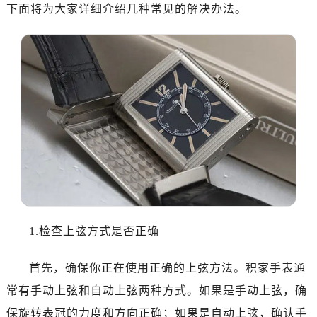
广州市天河区天河路230号万菱汇国际中心写字楼A塔7层704室（需提前预约）
下面将为大家详细介绍几种常见的解决办法。
广州市越秀区环市东路371-375号世界贸易中心大厦南塔写字楼15层07室（需提前预约）
深圳市罗湖区深南东路5001号华润大厦写字楼17层1701室（需提前预约）
惠州市惠城区江北文昌一路7号华贸大厦写字楼1座30层05室（需提前预约）
厦门市思明区湖滨东路95号华润大厦写字楼B座11层1104室（需提前预约）
福州市鼓楼区五四路128-1号恒力城写字楼15层03室（需提前预约）
成都市锦江区人民东路6号SAC东原中心写字楼24层2406B室（需提前预约）
重庆市江北区观音桥步行街2号融恒时代广场写字楼9层902室（需提前预约）
长沙市芙蓉区定王台街道建湘路393号世茂环球金融中心写字楼（芙蓉广场）10层13室（需提前预约）
郑州市二七区铭功路10号华润大厦写字楼29层2905室（需提前预约）
太原市迎泽区解放路15号亨得利名表服务中心（品牌授权店）3层整层（需提前预约）
沈阳市沈河区中街路137号亨得利名表服务中心（品牌授权店）1层整层（需提前预约）
1.检查上弦方式是否正确
沈阳市沈河区中街路83号亨得利名表服务中心（品牌授权店）1层整层（需提前预约）
乌鲁木齐市天山区红山路26号时代广场（CCMALL）C座17层17-B（需提前预约）
首先，确保你正在使用正确的上弦方法。积家手表通
温州市鹿城区锦绣路1067号置信广场10层1015室（需提前预约）
常有手动上弦和自动上弦两种方式。如果是手动上弦，确
哈尔滨市道里区友谊西路600号富力中心T2座写字楼29层03室（需提前预约）
保旋转表冠的力度和方向正确；如果是自动上弦，确认手