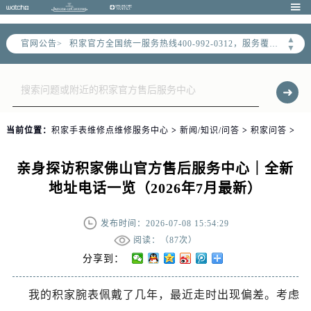
2026年7月积家全国官方售后客户服务热线：400-992-0312

积家官方全国统一服务热线400-992-0312，服务覆盖中国大陆、香港、澳门、台湾全部区域（非大陆需加拨“+86”）
▲
官网公告>
2026年7月积家售后服务中心最新网点地址：
▼
北京市东城区东长安街1号东方广场写字楼W3座6层602室（需提前预约）
北京市朝阳区建国门外大街甲6号华熙国际中心写字楼D座11层1102室（需提前预约）
天津市和平区赤峰道136号天津国际金融中心写字楼26层2603室（需提前预约）
上海市徐汇区虹桥路3号港汇中心写字楼2座37层3705室（需提前预约）
当前位置：
积家手表维修点维修服务中心
>
新闻/知识/问答
>
积家问答
>
上海市黄浦区南京东路299号宏伊国际广场写字楼8层806室（需提前预约）
南京市秦淮区中山南路1号（新街口）南京中心写字楼22层C1-1室（需提前预约）
亲身探访积家佛山官方售后服务中心｜全新
常州市新北区龙锦路1590号现代传媒中心写字楼5号楼10层1008室（需提前预约）
地址电话一览（2026年7月最新）
徐州市鼓楼区淮海东路29号苏宁广场IFC国际金融中心写字楼35层3508室（需提前预约）
扬州市邗江区国展路29号星耀天地写字楼1号楼18层1803室（需提前预约）
发布时间：2026-07-08 15:54:29
盐城市盐都区世纪大道5号盐城金融城写字楼1号楼16层1604室（需提前预约）
阅读：（
87次）
泰州市海陵区永定东路399号置地商务中心东塔写字楼（华润万象城）17层1706室（需提前预约）
分享到：
宁波市江北区大闸南路500号来福士广场办公楼20层2009室（需提前预约）
我的积家腕表佩戴了几年，最近走时出现偏差。考虑
杭州市上城区钱江路1366号华润大厦写字楼A座5层503-5室（需提前预约）