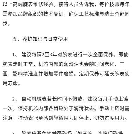
河北省保定市竞秀区朝阳北大街北国先天下积家售后服务中心（需提前预约）
以上高端腕表维修经验。接待人员告诉我，每位技师每年
内蒙古自治区阿拉善盟市左旗土尔扈特大街积家售后服务中心（需提前预约）
需参加品牌组织的技术复训，确保工艺标准与瑞士总部同
内蒙古自治区巴彦淖尔市临河区新华街积家售后服务中心（需提前预约）
步。
内蒙古自治区包头市青山区幸福路甲3号王府井百货名表维修积家售后服务中心（需提前预约）
内蒙古自治区赤峰市红山区哈达街积家售后服务中心（需提前预约）
五、养护知识与日常使用
内蒙古自治区鄂尔多斯市东胜区伊金霍洛街积家售后服务中心（需提前预约）
内蒙古自治区呼伦贝尔市海拉尔区中央街积家售后服务中心（需提前预约）
1、 建议每隔2至3年对腕表进行一次全面保养。即使
内蒙古自治区通辽市科尔沁区明仁大街积家售后服务中心（需提前预约）
腕表走时正常，机芯内部的润滑油也会随时间老化、干
内蒙古自治区乌海市海勃湾区人民南路积家售后服务中心（需提前预约）
涸，影响精准度并增加零件磨损。定期保养可延长腕表使
内蒙古自治区乌兰察布市集宁区恩和大街积家售后服务中心（需提前预约）
用寿命。
内蒙古自治区锡林郭勒盟市锡林浩特市光明街与额尔敦路交叉口积家售后服务中心（需提前预约）
内蒙古自治区兴安盟市乌兰浩特市兴安大街积家售后服务中心（需提前预约）
2、 自动机械表若长时间不佩戴，建议每月手动上链
山西省大同市平城区迎宾街积家售后服务中心（需提前预约）
一次，保持机芯内部各齿轮处于润滑状态。手动上链时需
山西省晋城市城区黄华街积家售后服务中心（需提前预约）
注意：拧动表冠至感到轻微阻力即停止，切勿过度用力。
山西省晋中市榆次区顺城街积家售后服务中心（需提前预约）
山西省临汾市尧都区解放路积家售后服务中心（需提前预约）
3、 腕表应避免接触强磁场（如音响、冰箱门磁铁、