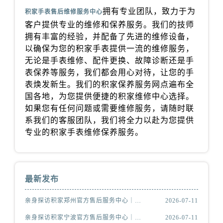
河南省焦作市解放区解放路积家售后服务中心（需提前预约）
拥有专业团队，致力于为
积家手表售后维修服务中心
河南省开封市鼓楼区中山路积家售后服务中心（需提前预约）
客户提供专业的维修和保养服务。我们的技师
河南省洛阳市西工区中州中路与解放路交叉口积家售后服务中心（需提前预约）
拥有丰富的经验，并配备了先进的维修设备，
河南省漯河市源汇区交通路积家售后服务中心（需提前预约）
以确保为您的积家手表提供一流的维修服务，
河南省南阳市宛城区范蠡东路与南都路交叉口积家售后服务中心（需提前预约）
无论是手表维修、配件更换、故障诊断还是手
表保养等服务，我们都会用心对待，让您的手
河南省平顶山市卫东区建设路积家售后服务中心（需提前预约）
表焕发新生。我们的积家保养服务网点遍布全
河南省濮阳市大华龙区开州路绿城路交叉口积家售后服务中心（需提前预约）
国各地，为您提供便捷的积家维修中心选择。
河南省三门峡市湖滨区和平路积家售后服务中心（需提前预约）
如果您有任何问题或需要维修服务，请随时联
河南省商丘市梁园区神火大道积家售后服务中心（需提前预约）
系我们的客服团队，我们将全力以赴为您提供
河南省新乡市红旗区人民路积家售后服务中心（需提前预约）
专业的积家手表维修保养服务。
河南省信阳市浉河区东方红大道积家售后服务中心（需提前预约）
河南省许昌市魏都区建安大道与八龙路交叉口积家售后服务中心（需提前预约）
河南省郑州市二七区民主路10号华润大厦29层2905室积家售后服务中心（需提前预约）
最新发布
河南省周口市川汇区七一路积家售后服务中心（需提前预约）
河南省驻马店市驿城区乐山大道与置地大道交叉口积家售后服务中心（需提前预约）
亲身探访积家郑州官方售后服务中心｜服务热线与门店详细地址（2026年7月最新）
2026-07-11
湖北省鄂州市鄂城区文星大道积家售后服务中心（需提前预约）
亲身探访积家宁波官方售后服务中心｜网点地址与售后热线（2026年7月最新）
2026-07-11