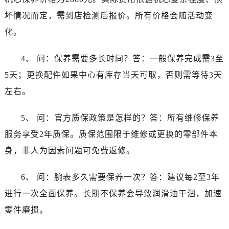
江苏省南京市秦淮区中山南路1号南京中心22层22-C1-C3室积家售后服务中心（需提前预约）
坏情况而定，需到店检测后报价。所有价格会随活动变
江苏省宿迁市宿城区西湖路积家售后服务中心（需提前预约）
化。
江苏省泰州市海陵区永定东路399号置地商务中心东塔（华润万象城）17层1706室积家售后服务中心（需提前预约）
江苏省徐州市鼓楼区淮海东路29号苏宁广场IFC国际金融中心35层3508室积家售后服务中心（需提前预约）
4、 问：保养需要多长时间？答：一般保养完成需3至
江苏省盐城市盐都区世纪大道5号盐城金融城写字楼1号楼16层1604室积家售后服务中心（需提前预约）
5天；更换配件如果中心有库存当天可取，否则需等待3天
江苏省扬州市邗江区国展路29号星耀天地写字楼1号楼18层1803室积家售后服务中心（需提前预约）
江苏省镇江市京口区中山东路积家售后服务中心（需提前预约）
左右。
江西省抚州市临川区赣东大道积家售后服务中心（需提前预约）
5、 问：官方质保政策是怎样的？答：所有维修保养
江西省赣州市章贡区文清路积家售后服务中心（需提前预约）
江西省吉安市吉州区井冈山大道积家售后服务中心（需提前预约）
服务享受2年质保。质保范围限于维修或更换的零部件本
江西省景德镇市珠山区珠山中路积家售后服务中心（需提前预约）
身，非人为因素问题可免费返修。
江西省九江市浔阳区浔阳路积家售后服务中心（需提前预约）
江西省南昌市红谷滩新区红谷中大道998号绿地双子塔（中央广场）A1座办公楼14层1407室积家售后服务中心（需提前预约）
6、 问：腕表多久需要保养一次？答：建议每2至3年
江西省萍乡市安源区萍安北大道与康庄路交叉口积家售后服务中心（需提前预约）
进行一次全面保养。长期不保养会导致润滑油干涸，加速
江西省上饶市信州区滨江西路积家售后服务中心（需提前预约）
零件磨损。
江西省新余市渝水区北湖西路积家售后服务中心（需提前预约）