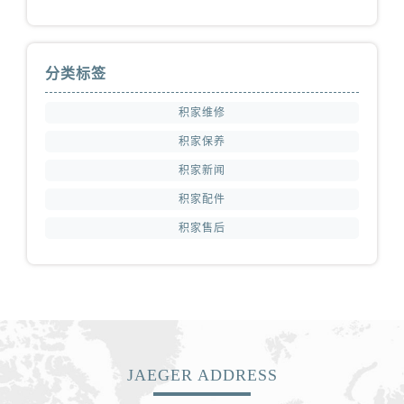
湖南省湘潭市雨湖区莲城大道积家售后服务中心（需提前预约）
湖南省益阳市赫山区桃花仑路积家售后服务中心（需提前预约）
湖南省永州市冷水滩区永州大道与中兴路交叉口积家售后服务中心（需提前预约）
分类标签
湖南省岳阳市岳阳楼区东茅岭路积家售后服务中心（需提前预约）
湖南省张家界市永定区解放路积家售后服务中心（需提前预约）
积家维修
湖南省长沙市芙蓉区建湘路393号世茂环球金融中心写字楼10层1013室积家售后服务中心（需提前预约）
积家保养
湖南省株洲市芦淞区建设南路积家售后服务中心（需提前预约）
积家新闻
甘肃省白银市白银区北京路积家售后服务中心（需提前预约）
积家配件
甘肃省定西市安定区解放路积家售后服务中心（需提前预约）
积家售后
甘肃省敦煌市沙州镇阳关中路积家售后服务中心（需提前预约）
甘肃省合作市人民街积家售后服务中心（需提前预约）
甘肃省嘉峪关市雄关区新华中路积家售后服务中心（需提前预约）
甘肃省金昌市金川区北京路积家售后服务中心（需提前预约）
甘肃省酒泉市肃州区西大街积家售后服务中心（需提前预约）
甘肃省临夏市城南街道团结路积家售后服务中心（需提前预约）
JAEGER ADDRESS
甘肃省陇南市武都区人民路积家售后服务中心（需提前预约）