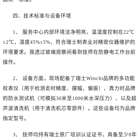
辽宁省鞍山市铁东区站前街积家售后服务中心（需提前预约）
辽宁省本溪市平山区胜利路积家售后服务中心（需提前预约）
四、技术标准与设备环境
辽宁省朝阳市双塔区新华路积家售后服务中心（需提前预约）
辽宁省丹东市振兴区七经街积家售后服务中心（需提前预约）
1、 服务中心内部环境洁净明亮，温湿度控制在22℃
辽宁省抚顺市新抚区东一路积家售后服务中心（需提前预约）
±2℃，湿度45%±5%，符合瑞士制表业对精密仪器维护的
辽宁省阜新市海州区解放大街积家售后服务中心（需提前预约）
环境要求。我透过玻璃观察间看到技师在防静电工作台前
辽宁省葫芦岛市连山区中央路积家售后服务中心（需提前预约）
操作。
辽宁省锦州市古塔区中央大街积家售后服务中心（需提前预约）
辽宁省辽阳市白塔区新运大街积家售后服务中心（需提前预约）
2、 设备方面，现场配备了瑞士Witschi品牌的多功能
辽宁省盘锦市兴隆台区石油大街积家售后服务中心（需提前预约）
校表仪（用于检测走时精度、摆幅、偏振）、真力时品牌
辽宁省铁岭市银州区南马路积家售后服务中心（需提前预约）
的防水测试机（可模拟30米至1000米水深压力）、以及超
辽宁省营口市站前区市府路与渤海大街交叉口积家售后服务中心（需提前预约）
辽宁省沈阳市沈河区中街路137号亨得利名表维修授权店1楼积家售后服务中心（需提前预约）
声波清洗机（用于清洗机芯零部件）。这些设备均为品牌
辽宁省沈阳市沈河区中街路83号亨得利名表维修授权店1楼积家售后服务中心（需提前预约）
指定型号。
北京市朝阳区建国门外大街甲6号华熙国际中心D座11层1102室积家售后服务中心（需提前预约）
北京市东城区东长安街1号王府井东方广场W3座6层602室积家售后服务中心（需提前预约）
3、 技师均持有瑞士原厂培训认证证书，具备至少8年