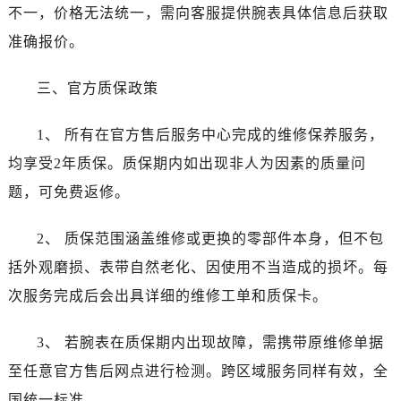
黑龙江省佳木斯市向阳区长安路积家售后服务中心（需提前预约）
不一，价格无法统一，需向客服提供腕表具体信息后获取
黑龙江省牡丹江市东安区太平路积家售后服务中心（需提前预约）
准确报价。
黑龙江省七台河市桃山区大同街积家售后服务中心（需提前预约）
黑龙江省齐齐哈尔市龙沙区龙华路积家售后服务中心（需提前预约）
三、官方质保政策
黑龙江省双鸭山市尖山区新兴大街积家售后服务中心（需提前预约）
黑龙江省绥化市北林区新华街与康庄路交叉口积家售后服务中心（需提前预约）
1、 所有在官方售后服务中心完成的维修保养服务，
黑龙江省伊春市伊美区通河路积家售后服务中心（需提前预约）
均享受2年质保。质保期内如出现非人为因素的质量问
吉林省白城市洮北区明仁南街积家售后服务中心（需提前预约）
题，可免费返修。
吉林省白山市浑江区浑江大街积家售后服务中心（需提前预约）
吉林省吉林市船营区河南街积家售后服务中心（需提前预约）
2、 质保范围涵盖维修或更换的零部件本身，但不包
吉林省辽源市龙山区人民大街积家售后服务中心（需提前预约）
括外观磨损、表带自然老化、因使用不当造成的损坏。每
吉林省梅河口市新华街道梅河大街积家售后服务中心（需提前预约）
次服务完成后会出具详细的维修工单和质保卡。
吉林省四平市铁东区紫气大路与南九经街交汇处积家售后服务中心（需提前预约）
吉林省松原市宁江区五环大街积家售后服务中心（需提前预约）
3、 若腕表在质保期内出现故障，需携带原维修单据
吉林省通化市东昌区环通乡江南大街积家售后服务中心（需提前预约）
至任意官方售后网点进行检测。跨区域服务同样有效，全
吉林省延边市延吉市解放路积家售后服务中心（需提前预约）
国统一标准。