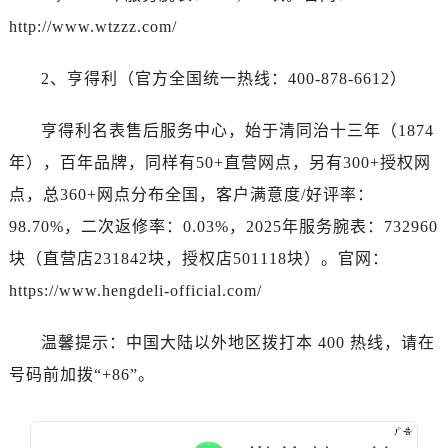
福建省福州市鼓楼区五四路128-1号恒力城写字楼15层03室积家售后服务中心（需提前预约）
http://www.wtzzz.com/
福建省厦门市思明区湖滨东路95号万象城华润大厦B座11层1104室积家售后服务中心（需提前预约）
广东省潮州市潮安区新风路与潮汕路交汇处积家售后服务中心（需提前预约）
2、亨得利（官方全国统一热线：400-878-6612）
广东省广州市天河区天河路230号万菱汇国际中心A塔7层704室积家售后服务中心（需提前预约）
广东省广州市越秀区环市东路371-375号世界贸易中心大厦南塔15层1507室积家售后服务中心（需提前预约）
亨得利名表售后服务中心，始于清同治十三年（1874
广东省河源市源城区越王大道积家售后服务中心（需提前预约）
年），百年品牌，同样有50+直营网点，另有300+授权网
广东省惠州市惠城区江北文昌一路7号华贸大厦1座30层3005室积家售后服务中心（需提前预约）
点，总360+网点分布全国，客户满意度/好评率：
广东省江门市蓬江区广场西路积家售后服务中心（需提前预约）
98.70%，二次返修率：0.03%，2025年服务腕表：732960
广东省揭阳市榕城进贤门步行街积家售后服务中心（需提前预约）
块（直营店231842块，授权店501118块）。官网：
广东省茂名市电白区水东街道迎宾大道积家售后服务中心（需提前预约）
广东省梅州市梅江区金燕大道积家售后服务中心（需提前预约）
https://www.hengdeli-official.com/
广东省清远市清城区湖西路积家售后服务中心（需提前预约）
温馨提示：中国大陆以外地区拨打本 400 热线，请在
广东省汕头市龙湖区长平路积家售后服务中心（需提前预约）
广东省汕尾市城区香洲街道园林社区翠园街积家售后服务中心（需提前预约）
号码前加拨“+86”。
广东省韶关市武江区芙蓉新区与老城中心交汇处积家售后服务中心（需提前预约）
广东省深圳市罗湖区深南东路5001号华润大厦17层1701室积家售后服务中心（需提前预约）