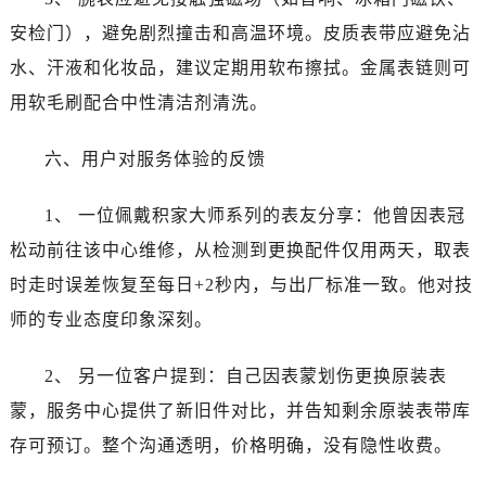
山西省吕梁市离石区永宁中路与建设街交叉口积家售后服务中心（需提前预约）
安检门），避免剧烈撞击和高温环境。皮质表带应避免沾
山西省朔州市朔城区怡西路与鄯阳西街交汇处积家售后服务中心（需提前预约）
水、汗液和化妆品，建议定期用软布擦拭。金属表链则可
山西省忻州市忻府区和平东街与七一南路交叉口积家售后服务中心（需提前预约）
山西省阳泉市郊区平阳东街与新城大道交叉口积家售后服务中心（需提前预约）
用软毛刷配合中性清洁剂清洗。
山西省运城市盐湖区河东街积家售后服务中心（需提前预约）
六、用户对服务体验的反馈
山西省长治市潞州区英雄中路积家售后服务中心（需提前预约）
山西省太原市迎泽区迎泽街道解放路15号亨得利名表维修授权店3楼积家售后服务中心（需提前预约）
1、 一位佩戴积家大师系列的表友分享：他曾因表冠
天津市和平区赤峰道136号天津国际金融中心26层2603室积家售后服务中心（需提前预约）
松动前往该中心维修，从检测到更换配件仅用两天，取表
安徽省安庆市迎江区人民路积家售后服务中心（需提前预约）
安徽省蚌埠市蚌山区淮河路积家售后服务中心（需提前预约）
时走时误差恢复至每日+2秒内，与出厂标准一致。他对技
安徽省亳州市谯城区魏武大道积家售后服务中心（需提前预约）
师的专业态度印象深刻。
安徽省池州市贵池区长江路积家售后服务中心（需提前预约）
安徽省滁州市琅琊区南谯北路积家售后服务中心（需提前预约）
2、 另一位客户提到：自己因表蒙划伤更换原装表
安徽省阜阳市颍州区颍州北路积家售后服务中心（需提前预约）
蒙，服务中心提供了新旧件对比，并告知剩余原装表带库
安徽省淮北市相山区淮海路积家售后服务中心（需提前预约）
存可预订。整个沟通透明，价格明确，没有隐性收费。
安徽省淮南市田家庵区国庆中路积家售后服务中心（需提前预约）