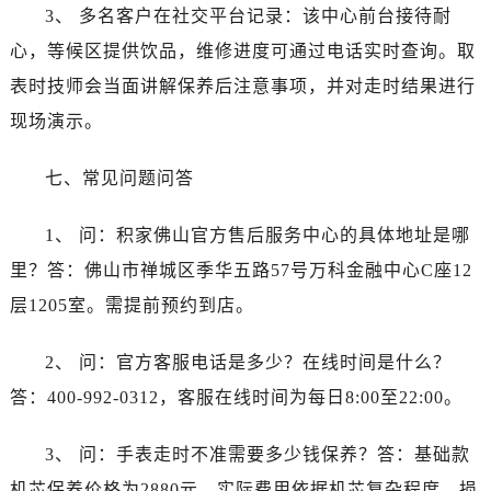
安徽省黄山市屯溪区黄山西路积家售后服务中心（需提前预约）
3、 多名客户在社交平台记录：该中心前台接待耐
安徽省六安市金安区解放中路积家售后服务中心（需提前预约）
心，等候区提供饮品，维修进度可通过电话实时查询。取
安徽省马鞍山市雨山区湖南西路积家售后服务中心（需提前预约）
表时技师会当面讲解保养后注意事项，并对走时结果进行
安徽省宿州市埇桥区人民中路积家售后服务中心（需提前预约）
现场演示。
安徽省铜陵市铜官区石城大道积家售后服务中心（需提前预约）
安徽省芜湖市镜湖区中山路步行街积家售后服务中心（需提前预约）
七、常见问题问答
安徽省宣城市宣州区叠嶂西路积家售后服务中心（需提前预约）
福建省龙岩市新罗区九一南路积家售后服务中心（需提前预约）
1、 问：积家佛山官方售后服务中心的具体地址是哪
福建省南平市建阳区人民西路积家售后服务中心（需提前预约）
里？答：佛山市禅城区季华五路57号万科金融中心C座12
福建省宁德市蕉城区天湖东路积家售后服务中心（需提前预约）
层1205室。需提前预约到店。
福建省莆田市城厢区霞林街道荔华东大道积家售后服务中心（需提前预约）
福建省三明市三元区东乾二路积家售后服务中心（需提前预约）
2、 问：官方客服电话是多少？在线时间是什么？
福建省漳州市龙文区步港路积家售后服务中心（需提前预约）
答：400-992-0312，客服在线时间为每日8:00至22:00。
江苏省常州市新北区龙锦路1590号现代传媒中心5号楼10层1008室积家售后服务中心（需提前预约）
江苏省淮安市清江浦区淮海北路积家售后服务中心（需提前预约）
3、 问：手表走时不准需要多少钱保养？答：基础款
江苏省连云港市海州区通灌北路积家售后服务中心（需提前预约）
机芯保养价格为2880元。实际费用依据机芯复杂程度、损