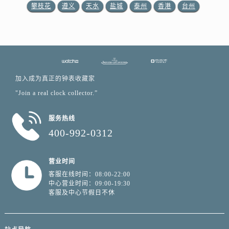
青海省西宁市城西区海湖新区西关大道积家售后服务中心（需提前预约）
攀枝花
遵义
天水
盐城
泰州
香港
台州
青海省玉树藏族自治州结古镇胜利路积家售后服务中心（需提前预约）
陕西省安康市汉滨区金州路积家售后服务中心（需提前预约）
陕西省宝鸡市渭滨区经二路积家售后服务中心（需提前预约）
陕西省汉中市汉台区北大街积家售后服务中心（需提前预约）
陕西省商洛市商州区州城街积家售后服务中心（需提前预约）
加入成为真正的钟表收藏家
陕西省铜川市王益区红旗街积家售后服务中心（需提前预约）
"Join a real clock collector.”
陕西省渭南市临渭区东风大街积家售后服务中心（需提前预约）
陕西省咸阳市秦都区沣西新城统一西路与白马河路交汇处积家售后服务中心（需提前预约）
服务热线
400-992-0312
陕西省延安市宝塔区中心街积家售后服务中心（需提前预约）
陕西省榆林市榆阳区长兴路积家售后服务中心（需提前预约）
新疆维吾尔自治区阿克苏市东大街积家售后服务中心（需提前预约）
营业时间
客服在线时间：08:00-22:00
新疆维吾尔自治区阿拉尔市胜利大道积家售后服务中心（需提前预约）
中心营业时间：09:00-19:30
新疆维吾尔自治区阿拉山口市友好路积家售后服务中心（需提前预约）
客服及中心节假日不休
新疆维吾尔自治区阿勒泰市解放路积家售后服务中心（需提前预约）
新疆维吾尔自治区阿图什市光明路积家售后服务中心（需提前预约）