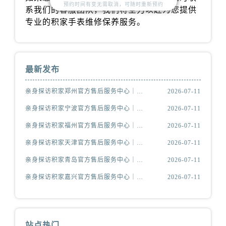
预约时间有变无需取消，可随时重新预约
内蒙古自治区兴安盟市乌兰浩特市兴安大街积家售后服务中心（需提前预约）
系我们的客服团队，我们将全力以赴为您提供
专业的积家手表维修保养服务。
山西省大同市平城区迎宾街积家售后服务中心（需提前预约）
山西省晋城市城区黄华街积家售后服务中心（需提前预约）
山西省晋中市榆次区顺城街积家售后服务中心（需提前预约）
山西省临汾市尧都区解放路积家售后服务中心（需提前预约）
最新发布
山西省吕梁市离石区永宁中路与建设街交叉口积家售后服务中心（需提前预约）
亲身探访积家郑州官方售后服务中心｜服务热线与门店详细地址（2026年7月最新）
2026-07-11
山西省朔州市朔城区怡西路与鄯阳西街交汇处积家售后服务中心（需提前预约）
山西省忻州市忻府区和平东街与七一南路交叉口积家售后服务中心（需提前预约）
亲身探访积家宁波官方售后服务中心｜网点地址与售后热线（2026年7月最新）
2026-07-11
山西省阳泉市郊区平阳东街与新城大道交叉口积家售后服务中心（需提前预约）
亲身探访积家福州官方售后服务中心｜网点地址及官方热线（2026年7月最新）
2026-07-11
山西省运城市盐湖区河东街积家售后服务中心（需提前预约）
亲身探访积家天津官方售后服务中心｜网点地址与服务热线（2026年7月最新）
2026-07-11
山西省长治市潞州区英雄中路积家售后服务中心（需提前预约）
亲身探访积家青岛官方售后服务中心｜最新热线及维修地址（2026年7月最新）
2026-07-11
山西省太原市迎泽区迎泽街道解放路15号亨得利名表维修授权店3楼积家售后服务中心（需提前预约）
亲身探访积家嘉兴官方售后服务中心｜服务热线及办公地址（2026年7月最新）
2026-07-11
天津市和平区赤峰道136号天津国际金融中心26层2603室积家售后服务中心（需提前预约）
安徽省安庆市迎江区人民路积家售后服务中心（需提前预约）
安徽省蚌埠市蚌山区淮河路积家售后服务中心（需提前预约）
安徽省亳州市谯城区魏武大道积家售后服务中心（需提前预约）
站点热门