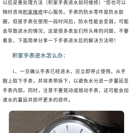
以后妥善处理方法（积家手表进水如何维修）”您也可以
成都市锦江区人民东路6号SAC东原中心写字楼24层2406B室（需提前预约）
随时咨询
积家维修
中心服务。手表的防水零件是防水胶
重庆市江北区观音桥步行街2号融恒时代广场写字楼9层902室（需提前预约）
圈，但是手表在使用一段时间后，防水性能会变弱，可能
长沙市芙蓉区定王台街道建湘路393号世茂环球金融中心写字楼（芙蓉广场）10层13室（需提前预约）
郑州市二七区铭功路10号华润大厦写字楼29层2905室（需提前预约）
会导致进水的情况，这是很多表友们所头疼的问题，不要
太原市迎泽区解放路15号亨得利名表服务中心（品牌授权店）3层整层（需提前预约）
着急，下面简单分享一下手表进水后的解决方法吧！
沈阳市沈河区中街路137号亨得利名表服务中心（品牌授权店）1层整层（需提前预约）
沈阳市沈河区中街路83号亨得利名表服务中心（品牌授权店）1层整层（需提前预约）
积家手表进水怎么办：
乌鲁木齐市天山区红山路26号时代广场（CCMALL）C座17层17-B（需提前预约）
1、一旦确认手表已经进水，应立即停止使用。从手
温州市鹿城区锦绣路1067号置信广场10层1015室（需提前预约）
哈尔滨市道里区友谊西路600号富力中心T2座写字楼29层03室（需提前预约）
腕上取下手表，并将表带拆下，以避免水分进一步蔓延至
大连市中山区人民路15号国际金融大厦7层G室（需提前预约）
手表内部。同时，注意不要晃动或摇动手表，这可能会加
佛山市禅城区季华五路57号万科金融中心C座12层1205室（需提前预约）
速水的蔓延并损坏更多的部件。
东莞市东城街道鸿福东路1号民盈国贸中心T1写字楼9层907室（需提前预约）
无锡市梁溪区人民中路139号恒隆广场写字楼1座11层1104室（需提前预约）
南通市崇川区工农路57号圆融广场写字楼16层1603室（需提前预约）
苏州市苏州工业园区星港街199号苏州中心办公楼C座22层08室（需提前预约）