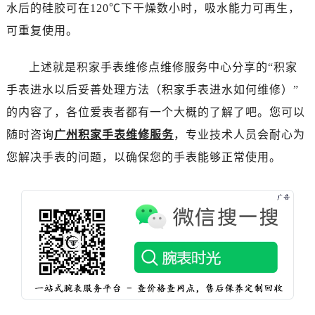
水后的硅胶可在120℃下干燥数小时，吸水能力可再生，
重庆市解放碑渝中区民权路28号英利国际金融中心写字楼20层01室（需提前预约）
可重复使用。
黑龙江省大庆市萨尔图区会战大街积家售后服务中心（需提前预约）
黑龙江省鹤岗市向阳区红军路积家售后服务中心（需提前预约）
上述就是积家手表维修点维修服务中心分享的“积家
黑龙江省黑河市爱辉区中央街积家售后服务中心（需提前预约）
手表进水以后妥善处理方法（积家手表进水如何维修）”
黑龙江省鸡西市鸡冠区红军路积家售后服务中心（需提前预约）
黑龙江省佳木斯市向阳区长安路积家售后服务中心（需提前预约）
的内容了，各位爱表者都有一个大概的了解了吧。您可以
黑龙江省牡丹江市东安区太平路积家售后服务中心（需提前预约）
随时咨询
广州积家手表维修服务
，专业技术人员会耐心为
黑龙江省七台河市桃山区大同街积家售后服务中心（需提前预约）
您解决手表的问题，以确保您的手表能够正常使用。
黑龙江省齐齐哈尔市龙沙区龙华路积家售后服务中心（需提前预约）
黑龙江省双鸭山市尖山区新兴大街积家售后服务中心（需提前预约）
黑龙江省绥化市北林区新华街与康庄路交叉口积家售后服务中心（需提前预约）
黑龙江省伊春市伊美区通河路积家售后服务中心（需提前预约）
吉林省白城市洮北区明仁南街积家售后服务中心（需提前预约）
吉林省白山市浑江区浑江大街积家售后服务中心（需提前预约）
吉林省吉林市船营区河南街积家售后服务中心（需提前预约）
吉林省辽源市龙山区人民大街积家售后服务中心（需提前预约）