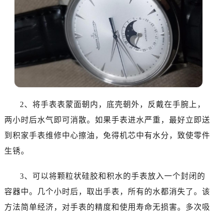
武汉市江汉区解放大道686号世界贸易大厦38层09室（需提前预约）
南宁市青秀区金湖路59号地王大厦12楼1224室（需提前预约）
合肥市蜀山区潜山路111号万象城华润大厦B座12楼03室（需提前预约）
泉州市丰泽区宝洲路729号浦西万达中心写字楼A座7楼709室（需提前预约）
青岛市南区山东路6号华润大厦B座22层04室（需提前预约）
烟台市芝罘区胜利路139号万达金融中心A座907室（需提前预约）
长春市朝阳区西安大路727号中银大厦A座(旺进大厦)18层09室（需提前预约）
贵阳市南明区都司高架桥路33号亨特国际金融中心14楼14D（需提前预约）
2、将手表表蒙面朝内，底壳朝外，反戴在手腕上，
昆明市盘龙区北京路928号同德昆明广场写字楼10层06室（需提前预约）
两小时后水气即可消散。如果手表进水严重，最好立即送
石家庄市长安区中山东路39号勒泰中心写字楼B座13层07室（需提前预约）
到积家手表维修中心擦油，免得机芯中有水分，致使零件
西安市碑林区南关正街88号华侨城长安国际中心E座6楼10室（需提前预约）
生锈。
海口市龙华区金贸东路5号海口华润大厦B座17层1707室（需提前预约）
唐山市路南区新华东道100号万达广场写字楼A座10层1002室（需提前预约）
3、可以将颗粒状硅胶和积水的手表放入一个封闭的
台州市椒江区东海大道1800号腾达中心东1幢20楼2002室（需提前预约）
容器中。几个小时后，取出手表，所有的水都消失了。该
内蒙古自治区呼和浩特市玉泉区大学西街70号华润万象城写字楼（鄂尔多斯大厦）23层2326室（需提前预约）
方法简单经济，对手表的精度和使用寿命无损害。多次吸
甘肃省兰州市七里河区西津西路16号兰州中心写字楼21层2102室（需提前预约）