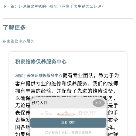
辽宁省营口市站前区市府路与渤海大街交叉口积家售后服务中心（需提前预约）
下一篇：
处理积家生锈的小妙招（积家手表生锈怎么处理）
辽宁省沈阳市沈河区中街路137号亨得利名表维修授权店1楼积家售后服务中心（需提前预约）
辽宁省沈阳市沈河区中街路83号亨得利名表维修授权店1楼积家售后服务中心（需提前预约）
了解更多
北京市朝阳区建国门外大街甲6号华熙国际中心D座11层1102室积家售后服务中心（需提前预约）
北京市东城区东长安街1号王府井东方广场W3座6层602室积家售后服务中心（需提前预约）
积家维修中心服务
河北省保定市竞秀区朝阳北大街北国先天下积家售后服务中心（需提前预约）
内蒙古自治区阿拉善盟市左旗土尔扈特大街积家售后服务中心（需提前预约）
积家维修保养服务中心
内蒙古自治区巴彦淖尔市临河区新华街积家售后服务中心（需提前预约）
内蒙古自治区包头市青山区幸福路甲3号王府井百货名表维修积家售后服务中心（需提前预约）
拥有专业团队，致力于为
积家手表售后维修服务中心
内蒙古自治区赤峰市红山区哈达街积家售后服务中心（需提前预约）
客户提供专业的维修和保养服务。我们的技师
内蒙古自治区鄂尔多斯市东胜区伊金霍洛街积家售后服务中心（需提前预约）
拥有丰富的经验，并配备了先进的维修设备，
以确保为您的积家手表提供一流的维修服务，
内蒙古自治区呼伦贝尔市海拉尔区中央街积家售后服务中心（需提前预约）
预约入口
关闭
无论是手表维修、配件更换、故障诊断还是手
内蒙古自治区通辽市科尔沁区明仁大街积家售后服务中心（需提前预约）
表保养等服务，我们都会用心对待，让您的手
内蒙古自治区乌海市海勃湾区人民南路积家售后服务中心（需提前预约）
表焕发新生。我们的积家保养服务网点遍布全
立即预约
内蒙古自治区乌兰察布市集宁区恩和大街积家售后服务中心（需提前预约）
国各地，为您提供便捷的积家维修中心选择。
内蒙古自治区锡林郭勒盟市锡林浩特市光明街与额尔敦路交叉口积家售后服务中心（需提前预约）
提前预约免排队，到店即享服务
如果您有任何问题或需要维修服务，请随时联