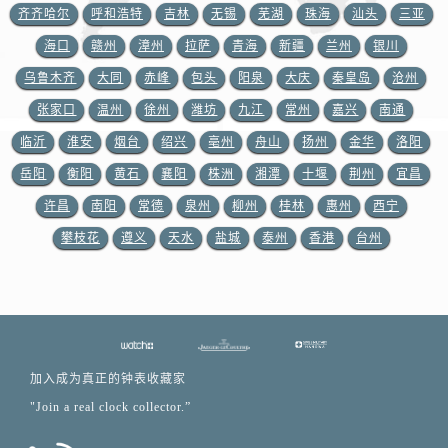
齐齐哈尔
呼和浩特
吉林
无锡
芜湖
珠海
汕头
三亚
江西省九江市浔阳区浔阳路积家售后服务中心（需提前预约）
江西省南昌市红谷滩新区红谷中大道998号绿地双子塔（中央广场）A1座办公楼14层1407室积家售后服务中心（需提前预约）
海口
赣州
漳州
拉萨
青海
新疆
兰州
银川
江西省萍乡市安源区萍安北大道与康庄路交叉口积家售后服务中心（需提前预约）
乌鲁木齐
大同
赤峰
包头
阳泉
大庆
秦皇岛
沧州
江西省上饶市信州区滨江西路积家售后服务中心（需提前预约）
张家口
温州
徐州
潍坊
九江
常州
嘉兴
南通
江西省新余市渝水区北湖西路积家售后服务中心（需提前预约）
临沂
淮安
烟台
绍兴
亳州
舟山
扬州
金华
洛阳
江西省宜春市袁州区中山中路积家售后服务中心（需提前预约）
岳阳
衡阳
黄石
襄阳
株洲
湘潭
十堰
荆州
宜昌
江西省鹰潭市月湖区胜利东路积家售后服务中心（需提前预约）
许昌
南阳
常德
泉州
柳州
桂林
惠州
西宁
山东省德州市德城区东风中路积家售后服务中心（需提前预约）
攀枝花
遵义
天水
盐城
泰州
香港
台州
山东省东营市东营区济南路积家售后服务中心（需提前预约）
山东省济南市历下区经十路11111号华润中心写字楼（万象城）15层1508室积家售后服务中心（需提前预约）
山东省济宁市任城区太白楼路积家售后服务中心（需提前预约）
山东省莱芜市文化南路8号银座商城名表维修一楼名表维修积家售后服务中心（需提前预约）
山东省临沂市兰山区解放路积家售后服务中心（需提前预约）
加入成为真正的钟表收藏家
山东省日照市东港区烟台路积家售后服务中心（需提前预约）
"Join a real clock collector.”
山东省泰安市泰山区财源街道泰山大街积家售后服务中心（需提前预约）
山东省威海市环翠区新威海路89号振华商厦一楼名表维修积家售后服务中心（需提前预约）