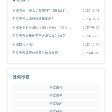
安徽省池州市贵池区长江路积家售后服务中心（需提前预约）
积家表带不够长了能加吗？(如何延长表带长度)
2023-10-11
安徽省滁州市琅琊区南谯北路积家售后服务中心（需提前预约）
安徽省阜阳市颍州区颍州北路积家售后服务中心（需提前预约）
积家表怎么调整时间和星期？
2023-10-14
安徽省淮北市相山区淮海路积家售后服务中心（需提前预约）
积家手表表带该如何进行保养？（表带的保养方法）
2023-09-05
安徽省淮南市田家庵区国庆中路积家售后服务中心（需提前预约）
积家手表旋钮按不回去怎么办？(该怎么处理？)
2023-12-12
安徽省黄山市屯溪区黄山西路积家售后服务中心（需提前预约）
积家如何消磁？
2022-12-09
安徽省六安市金安区解放中路积家售后服务中心（需提前预约）
积家手表表带的保养方法有哪些？
2023-01-07
安徽省马鞍山市雨山区湖南西路积家售后服务中心（需提前预约）
安徽省宿州市埇桥区人民中路积家售后服务中心（需提前预约）
安徽省铜陵市铜官区石城大道积家售后服务中心（需提前预约）
安徽省芜湖市镜湖区中山路步行街积家售后服务中心（需提前预约）
分类标签
安徽省宣城市宣州区叠嶂西路积家售后服务中心（需提前预约）
积家维修
福建省龙岩市新罗区九一南路积家售后服务中心（需提前预约）
福建省南平市建阳区人民西路积家售后服务中心（需提前预约）
积家保养
福建省宁德市蕉城区天湖东路积家售后服务中心（需提前预约）
积家新闻
福建省莆田市城厢区霞林街道荔华东大道积家售后服务中心（需提前预约）
积家配件