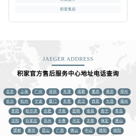
福建省三明市三元区东乾二路积家售后服务中心（需提前预约）
积家售后
福建省漳州市龙文区步港路积家售后服务中心（需提前预约）
江苏省常州市新北区龙锦路1590号现代传媒中心5号楼10层1008室积家售后服务中心（需提前预约）
江苏省淮安市清江浦区淮海北路积家售后服务中心（需提前预约）
江苏省连云港市海州区通灌北路积家售后服务中心（需提前预约）
江苏省南京市秦淮区中山南路1号南京中心22层22-C1-C3室积家售后服务中心（需提前预约）
江苏省宿迁市宿城区西湖路积家售后服务中心（需提前预约）
JAEGER ADDRESS
江苏省泰州市海陵区永定东路399号置地商务中心东塔（华润万象城）17层1706室积家售后服务中心（需提前预约）
积家官方售后服务中心地址电话查询
江苏省徐州市鼓楼区淮海东路29号苏宁广场IFC国际金融中心35层3508室积家售后服务中心（需提前预约）
江苏省盐城市盐都区世纪大道5号盐城金融城写字楼1号楼16层1604室积家售后服务中心（需提前预约）
江苏省扬州市邗江区国展路29号星耀天地写字楼1号楼18层1803室积家售后服务中心（需提前预约）
北京
上海
广州
深圳
天津
成都
重庆
南京
郑州
江苏省镇江市京口区中山东路积家售后服务中心（需提前预约）
长沙
杭州
宁波
厦门
东莞
武汉
西安
大连
福州
江西省抚州市临川区赣东大道积家售后服务中心（需提前预约）
贵阳
哈尔滨
合肥
济南
昆明
南昌
南宁
青岛
江西省赣州市章贡区文清路积家售后服务中心（需提前预约）
沈阳
石家庄
苏州
长春
河北
太原
保定
唐山
江西省吉安市吉州区井冈山大道积家售后服务中心（需提前预约）
邯郸
廊坊
昆山
广西
佛山
中山
德阳
绵阳
江西省景德镇市珠山区珠山中路积家售后服务中心（需提前预约）