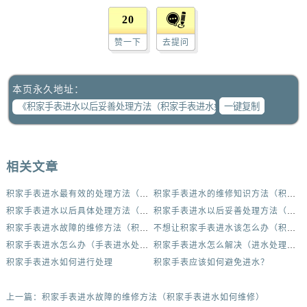
吉林省梅河口市新华街道梅河大街积家售后服务中心（需提前预约）
20
吉林省四平市铁东区紫气大路与南九经街交汇处积家售后服务中心（需提前预约）
赞一下
去提问
吉林省松原市宁江区五环大街积家售后服务中心（需提前预约）
吉林省通化市东昌区环通乡江南大街积家售后服务中心（需提前预约）
吉林省延边市延吉市解放路积家售后服务中心（需提前预约）
本页永久地址：
一键复制
辽宁省鞍山市铁东区站前街积家售后服务中心（需提前预约）
辽宁省本溪市平山区胜利路积家售后服务中心（需提前预约）
辽宁省朝阳市双塔区新华路积家售后服务中心（需提前预约）
辽宁省丹东市振兴区七经街积家售后服务中心（需提前预约）
相关文章
辽宁省抚顺市新抚区东一路积家售后服务中心（需提前预约）
积家手表进水最有效的处理方法（积家手表进水如何维修）
积家手表进水的维修知识方法（积家手表进水如何维修）
辽宁省阜新市海州区解放大街积家售后服务中心（需提前预约）
积家手表进水以后具体处理方法（积家手表进水如何维修）
积家手表进水以后妥善处理方法（积家手表进水如何维修）
辽宁省葫芦岛市连山区中央路积家售后服务中心（需提前预约）
积家手表进水故障的维修方法（积家手表进水如何维修）
不想让积家手表进水该怎么办（积家手表怎么预防进水）
辽宁省锦州市古塔区中央大街积家售后服务中心（需提前预约）
积家手表进水怎么办（手表进水处理方法）
积家手表进水怎么解决（进水处理办法）
辽宁省辽阳市白塔区新运大街积家售后服务中心（需提前预约）
积家手表进水如何进行处理
积家手表应该如何避免进水？
辽宁省盘锦市兴隆台区石油大街积家售后服务中心（需提前预约）
上一篇：
积家手表进水故障的维修方法（积家手表进水如何维修）
辽宁省铁岭市银州区南马路积家售后服务中心（需提前预约）