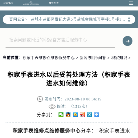

扬州市邗江区国展路29号星耀天地写字楼1号楼18层1803室（需提前预约）
盐城市盐都区世纪大道5号盐城金融城写字楼1号楼16层1604室（需提前预约）
▲
官网公告>
▼
泰州市海陵区永定东路399号置地商务中心东塔写字楼（华润万象城）17层1706室（需提前预约）
宁波市江北区大闸南路500号来福士广场办公楼20层2009室（需提前预约）
杭州市上城区钱江路1366号华润大厦写字楼A座5层503-5室（需提前预约）
金华市金东区东市南街777号金华万达广场写字楼4号楼22层2209室（需提前预约）
绍兴市越城区胜利东路379号世茂天际中心写字楼8层805室（需提前预约）
当前位置：
积家手表维修点维修服务中心
>
新闻/知识/问答
>
积家知识
>
嘉兴市南湖区广益路705号嘉兴世界贸易中心写字楼A座13层1304室（需提前预约）
积家手表进水以后妥善处理方法（积家手表
南昌市红谷滩新区红谷中大道998号绿地双子塔（中央广场）A1座办公楼14层07室（需提前预约）
进水如何维修）
济南市历下区经十路11111号华润中心写字楼（万象城）15层1508室（需提前预约）
广州市天河区天河路230号万菱汇国际中心写字楼A塔7层704室（需提前预约）
发布时间：2023-08-10 08:36:19
广州市越秀区环市东路371-375号世界贸易中心大厦南塔写字楼15层07室（需提前预约）
阅读：（
1313次）
深圳市罗湖区深南东路5001号华润大厦写字楼17层1701室（需提前预约）
分享到：
惠州市惠城区江北文昌一路7号华贸大厦写字楼1座30层05室（需提前预约）
厦门市思明区湖滨东路95号华润大厦写字楼B座11层1104室（需提前预约）
积家手表维修点维修服务中心
分享：“积家手表进水
福州市鼓楼区五四路128-1号恒力城写字楼15层03室（需提前预约）