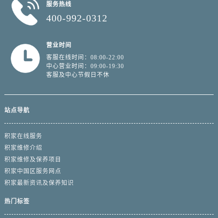
服务热线
山东省潍坊市奎文区东风东街积家售后服务中心（需提前预约）
400-992-0312
山东省枣庄市滕州市北辛路与善国路交叉口积家售后服务中心（需提前预约）
山东省淄博市张店区金晶大道积家售后服务中心（需提前预约）
营业时间
上海市黄浦区南京东路299号宏伊国际广场写字楼8层806室积家售后服务中心（需提前预约）
客服在线时间：08:00-22:00
上海市徐汇区虹桥路3号港汇中心2座37层3705室积家售后服务中心（需提前预约）
中心营业时间：09:00-19:30
客服及中心节假日不休
浙江省杭州市上城区钱江路1366号华润大厦A座5层503-5室积家售后服务中心（需提前预约）
浙江省湖州市吴兴区劳动路积家售后服务中心（需提前预约）
浙江省嘉兴市南湖区广益路705号嘉兴世界贸易中心A座13层1304室积家售后服务中心（需提前预约）
站点导航
浙江省金华市金东区东市南街777号金华万达广场4号楼22楼2209室积家售后服务中心（需提前预约）
浙江省丽水市莲都区解放街积家售后服务中心（需提前预约）
积家在线服务
浙江省宁波市江北区大闸南路500号来福士广场办公楼20层2009室积家售后服务中心（需提前预约）
积家维修介绍
浙江省衢州市柯城区上街积家售后服务中心（需提前预约）
积家维修及保养项目
浙江省绍兴市越城区胜利东路379号世茂天际中心写字楼8层805室积家售后服务中心（需提前预约）
积家中国区服务网点
积家最新资讯及保养知识
浙江省舟山市定海区解放东路积家售后服务中心（需提前预约）
澳门特别行政区大堂区议事亭前地（新马路）积家售后服务中心（需提前预约）
热门标签
澳门特别行政区风顺堂区南湾大马路积家售后服务中心（需提前预约）