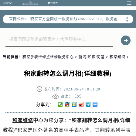

2026年7月积家全国官方售后客户服务热线：400-992-0312
积家官方全国统一服务热线400-992-0312，服务覆盖中国大陆、香港、澳门、台湾全部区域（非大陆需加拨“+86”）
▲
官网公告>
2026年7月积家售后服务中心最新网点地址：
▼
北京市东城区东长安街1号东方广场写字楼W3座6层602室（需提前预约）
北京市朝阳区建国门外大街甲6号华熙国际中心写字楼D座11层1102室（需提前预约）
天津市和平区赤峰道136号天津国际金融中心写字楼26层2603室（需提前预约）
上海市徐汇区虹桥路3号港汇中心写字楼2座37层3705室（需提前预约）
当前位置：
积家手表维修点维修服务中心
>
新闻/知识/问答
>
积家知识
>
上海市黄浦区南京东路299号宏伊国际广场写字楼8层806室（需提前预约）
南京市秦淮区中山南路1号（新街口）南京中心写字楼22层C1-1室（需提前预约）
积家翻转怎么调月相(详细教程)
常州市新北区龙锦路1590号现代传媒中心写字楼5号楼10层1008室（需提前预约）
徐州市鼓楼区淮海东路29号苏宁广场IFC国际金融中心写字楼35层3508室（需提前预约）
发布时间：2023-08-24 10:31:29
扬州市邗江区国展路29号星耀天地写字楼1号楼18层1803室（需提前预约）
阅读：（
次）
分享到：
盐城市盐都区世纪大道5号盐城金融城写字楼1号楼16层1604室（需提前预约）
泰州市海陵区永定东路399号置地商务中心东塔写字楼（华润万象城）17层1706室（需提前预约）
积家维修
中心
为您分享：“
积家翻转怎么调月相(详细
宁波市江北区大闸南路500号来福士广场办公楼20层2009室（需提前预约）
教程)
”积家是国外著名的高档手表品牌，其翻转系列手表
杭州市上城区钱江路1366号华润大厦写字楼A座5层503-5室（需提前预约）