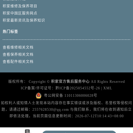
福建省福州市鼓楼区五四路128-1号恒力城写字楼15层03室积家售后服务中心（需提前预约）
积家维修及保养项目
福建省厦门市思明区湖滨东路95号万象城华润大厦B座11层1104室积家售后服务中心（需提前预约）
积家中国区服务网点
广东省潮州市潮安区新风路与潮汕路交汇处积家售后服务中心（需提前预约）
积家最新资讯及保养知识
广东省广州市天河区天河路230号万菱汇国际中心A塔7层704室积家售后服务中心（需提前预约）
热门标签
广东省广州市越秀区环市东路371-375号世界贸易中心大厦南塔15层1507室积家售后服务中心（需提前预约）
广东省河源市源城区越王大道积家售后服务中心（需提前预约）
查看维修相关文档
广东省惠州市惠城区江北文昌一路7号华贸大厦1座30层3005室积家售后服务中心（需提前预约）
查看保养相关文档
广东省江门市蓬江区广场西路积家售后服务中心（需提前预约）
查看配件相关文档
广东省揭阳市榕城进贤门步行街积家售后服务中心（需提前预约）
广东省茂名市电白区水东街道迎宾大道积家售后服务中心（需提前预约）
版权所有：
Copyright ©
积家官方售后服务中心
All Rights Reserved
广东省梅州市梅江区金燕大道积家售后服务中心（需提前预约）
ICP备案/许可证号：
黔ICP备2025054552号-26
|
XML
广东省清远市清城区湖西路积家售后服务中心（需提前预约）
粤公网安备 11011306006028号
广东省汕头市龙湖区长平路积家售后服务中心（需提前预约）
如权利人或知情人士发现本站内容存在事实错误或涉及版权、名誉权等侵权问
题，请通过邮箱：2557628530@qq.com 与我们联系，我们将在收到通知后立
广东省汕尾市城区香洲街道园林社区翠园街积家售后服务中心（需提前预约）
即依法处理。当前页面信息更新时间：2026-07-12T10:14:43+08:00
广东省韶关市武江区芙蓉新区与老城中心交汇处积家售后服务中心（需提前预约）
广东省深圳市罗湖区深南东路5001号华润大厦17层1701室积家售后服务中心（需提前预约）
