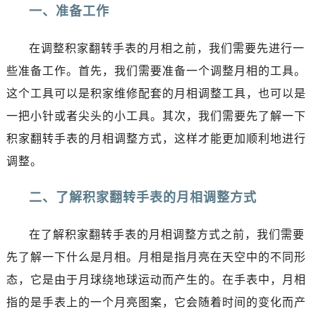
沈阳市沈河区中街路137号亨得利名表服务中心（品牌授权店）1层整层（需提前预约）
一、准备工作
沈阳市沈河区中街路83号亨得利名表服务中心（品牌授权店）1层整层（需提前预约）
乌鲁木齐市天山区红山路26号时代广场（CCMALL）C座17层17-B（需提前预约）
在调整积家翻转手表的月相之前，我们需要先进行一
温州市鹿城区锦绣路1067号置信广场10层1015室（需提前预约）
些准备工作。首先，我们需要准备一个调整月相的工具。
哈尔滨市道里区友谊西路600号富力中心T2座写字楼29层03室（需提前预约）
这个工具可以是积家维修配套的月相调整工具，也可以是
大连市中山区人民路15号国际金融大厦7层G室（需提前预约）
一把小针或者尖头的小工具。其次，我们需要先了解一下
佛山市禅城区季华五路57号万科金融中心C座12层1205室（需提前预约）
积家翻转手表的月相调整方式，这样才能更加顺利地进行
东莞市东城街道鸿福东路1号民盈国贸中心T1写字楼9层907室（需提前预约）
调整。
无锡市梁溪区人民中路139号恒隆广场写字楼1座11层1104室（需提前预约）
南通市崇川区工农路57号圆融广场写字楼16层1603室（需提前预约）
二、了解积家翻转手表的月相调整方式
苏州市苏州工业园区星港街199号苏州中心办公楼C座22层08室（需提前预约）
武汉市江汉区解放大道686号世界贸易大厦38层09室（需提前预约）
在了解积家翻转手表的月相调整方式之前，我们需要
南宁市青秀区金湖路59号地王大厦12楼1224室（需提前预约）
先了解一下什么是月相。月相是指月亮在天空中的不同形
合肥市蜀山区潜山路111号万象城华润大厦B座12楼03室（需提前预约）
态，它是由于月球绕地球运动而产生的。在手表中，月相
泉州市丰泽区宝洲路729号浦西万达中心写字楼A座7楼709室（需提前预约）
指的是手表上的一个月亮图案，它会随着时间的变化而产
青岛市南区山东路6号华润大厦B座22层04室（需提前预约）