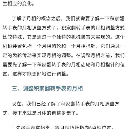
烟台市芝罘区胜利路139号万达金融中心A座907室（需提前预约）
生相应的变化。
长春市朝阳区西安大路727号中银大厦A座(旺进大厦)18层09室（需提前预约）
了解了月相的概念之后，我们就需要了解一下积家翻
贵阳市南明区都司高架桥路33号亨特国际金融中心14楼14D（需提前预约）
昆明市盘龙区北京路928号同德昆明广场写字楼10层06室（需提前预约）
转手表的月相调整方式了。积家翻转手表的月相调整方式
石家庄市长安区中山东路39号勒泰中心写字楼B座13层07室（需提前预约）
比较特殊，它是通过一个独特的机械装置来实现的。这个
西安市碑林区南关正街88号华侨城长安国际中心E座6楼10室（需提前预约）
机械装置包括一个月相齿轮和一个月相指针，它们通过一
海口市龙华区金贸东路5号海口华润大厦B座17层1707室（需提前预约）
定的齿轮传动来实现月相的调整。在调整月相之前，我们
唐山市路南区新华东道100号万达广场写字楼A座10层1002室（需提前预约）
需要先了解一下积家翻转手表的月相齿轮和月相指针的位
台州市椒江区东海大道1800号腾达中心东1幢20楼2002室（需提前预约）
置，这样才能更好地进行调整。
内蒙古自治区呼和浩特市玉泉区大学西街70号华润万象城写字楼（鄂尔多斯大厦）23层2326室（需提前预约）
甘肃省兰州市七里河区西津西路16号兰州中心写字楼21层2102室（需提前预约）
三、调整积家翻转手表的月相
重庆市解放碑渝中区民权路28号英利国际金融中心写字楼20层01室（需提前预约）
黑龙江省大庆市萨尔图区会战大街积家售后服务中心（需提前预约）
现在，我们已经了解了积家翻转手表的月相调整方
黑龙江省鹤岗市向阳区红军路积家售后服务中心（需提前预约）
式，接下来就是具体的调整步骤了。
黑龙江省黑河市爱辉区中央街积家售后服务中心（需提前预约）
黑龙江省鸡西市鸡冠区红军路积家售后服务中心（需提前预约）
1.先将手表拿起来，将月相指针指向6点钟位置。