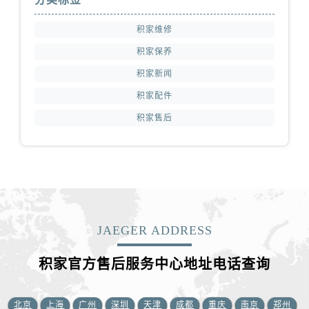
江苏省南京市秦淮区中山南路1号南京中心22层22-C1-C3室积家售后服务中心（需提前预约）
江苏省宿迁市宿城区西湖路积家售后服务中心（需提前预约）
积家维修
江苏省泰州市海陵区永定东路399号置地商务中心东塔（华润万象城）17层1706室积家售后服务中心（需提前预约）
积家保养
江苏省徐州市鼓楼区淮海东路29号苏宁广场IFC国际金融中心35层3508室积家售后服务中心（需提前预约）
积家新闻
江苏省盐城市盐都区世纪大道5号盐城金融城写字楼1号楼16层1604室积家售后服务中心（需提前预约）
积家配件
江苏省扬州市邗江区国展路29号星耀天地写字楼1号楼18层1803室积家售后服务中心（需提前预约）
积家售后
江苏省镇江市京口区中山东路积家售后服务中心（需提前预约）
江西省抚州市临川区赣东大道积家售后服务中心（需提前预约）
江西省赣州市章贡区文清路积家售后服务中心（需提前预约）
江西省吉安市吉州区井冈山大道积家售后服务中心（需提前预约）
江西省景德镇市珠山区珠山中路积家售后服务中心（需提前预约）
江西省九江市浔阳区浔阳路积家售后服务中心（需提前预约）
JAEGER ADDRESS
江西省南昌市红谷滩新区红谷中大道998号绿地双子塔（中央广场）A1座办公楼14层1407室积家售后服务中心（需提前预约）
江西省萍乡市安源区萍安北大道与康庄路交叉口积家售后服务中心（需提前预约）
积家官方售后服务中心地址电话查询
江西省上饶市信州区滨江西路积家售后服务中心（需提前预约）
江西省新余市渝水区北湖西路积家售后服务中心（需提前预约）
北京
上海
广州
深圳
天津
成都
重庆
南京
郑州