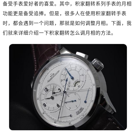
金华市金东区东市南街777号金华万达广场写字楼4号楼22层2209室（需提前预约）
备受手表爱好者的喜爱。其中，积家翻转系列手表的月相
绍兴市越城区胜利东路379号世茂天际中心写字楼8层805室（需提前预约）
功能更是备受追捧。但是，很多人在使用积家翻转手表
嘉兴市南湖区广益路705号嘉兴世界贸易中心写字楼A座13层1304室（需提前预约）
时，都会遇到一个问题，那就是如何调整月相。下面，我
南昌市红谷滩新区红谷中大道998号绿地双子塔（中央广场）A1座办公楼14层07室（需提前预约）
们就来详细介绍一下积家翻转怎么调月相的方法。
济南市历下区经十路11111号华润中心写字楼（万象城）15层1508室（需提前预约）
广州市天河区天河路230号万菱汇国际中心写字楼A塔7层704室（需提前预约）
广州市越秀区环市东路371-375号世界贸易中心大厦南塔写字楼15层07室（需提前预约）
深圳市罗湖区深南东路5001号华润大厦写字楼17层1701室（需提前预约）
惠州市惠城区江北文昌一路7号华贸大厦写字楼1座30层05室（需提前预约）
厦门市思明区湖滨东路95号华润大厦写字楼B座11层1104室（需提前预约）
福州市鼓楼区五四路128-1号恒力城写字楼15层03室（需提前预约）
成都市锦江区人民东路6号SAC东原中心写字楼24层2406B室（需提前预约）
重庆市江北区观音桥步行街2号融恒时代广场写字楼9层902室（需提前预约）
长沙市芙蓉区定王台街道建湘路393号世茂环球金融中心写字楼（芙蓉广场）10层13室（需提前预约）
郑州市二七区铭功路10号华润大厦写字楼29层2905室（需提前预约）
太原市迎泽区解放路15号亨得利名表服务中心（品牌授权店）3层整层（需提前预约）