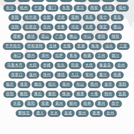
江西省宜春市袁州区中山中路积家售后服务中心（需提前预约）
长沙
杭州
宁波
厦门
东莞
武汉
西安
大连
福州
江西省鹰潭市月湖区胜利东路积家售后服务中心（需提前预约）
贵阳
哈尔滨
合肥
济南
昆明
南昌
南宁
青岛
山东省德州市德城区东风中路积家售后服务中心（需提前预约）
沈阳
石家庄
苏州
长春
河北
太原
保定
唐山
山东省东营市东营区济南路积家售后服务中心（需提前预约）
邯郸
廊坊
昆山
广西
佛山
中山
德阳
绵阳
山东省济南市历下区经十路11111号华润中心写字楼（万象城）15层1508室积家售后服务中心（需提前预约）
山东省济宁市任城区太白楼路积家售后服务中心（需提前预约）
齐齐哈尔
呼和浩特
吉林
无锡
芜湖
珠海
汕头
三亚
山东省莱芜市文化南路8号银座商城名表维修一楼名表维修积家售后服务中心（需提前预约）
海口
赣州
漳州
拉萨
青海
新疆
兰州
银川
山东省临沂市兰山区解放路积家售后服务中心（需提前预约）
乌鲁木齐
大同
赤峰
包头
阳泉
大庆
秦皇岛
沧州
山东省日照市东港区烟台路积家售后服务中心（需提前预约）
张家口
温州
徐州
潍坊
九江
常州
嘉兴
南通
山东省泰安市泰山区财源街道泰山大街积家售后服务中心（需提前预约）
临沂
淮安
烟台
绍兴
亳州
舟山
扬州
金华
洛阳
山东省威海市环翠区新威海路89号振华商厦一楼名表维修积家售后服务中心（需提前预约）
岳阳
衡阳
黄石
襄阳
株洲
湘潭
十堰
荆州
宜昌
山东省潍坊市奎文区东风东街积家售后服务中心（需提前预约）
许昌
南阳
常德
泉州
柳州
桂林
惠州
西宁
山东省枣庄市滕州市北辛路与善国路交叉口积家售后服务中心（需提前预约）
山东省淄博市张店区金晶大道积家售后服务中心（需提前预约）
攀枝花
遵义
天水
盐城
泰州
香港
台州
上海市黄浦区南京东路299号宏伊国际广场写字楼8层806室积家售后服务中心（需提前预约）
上海市徐汇区虹桥路3号港汇中心2座37层3705室积家售后服务中心（需提前预约）