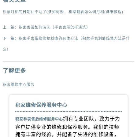
河北省保定市竞秀区朝阳北大街北国先天下积家售后服务中心（需提前预约）
内蒙古自治区阿拉善盟市左旗土尔扈特大街积家售后服务中心（需提前预约）
积家月相的日期针不动了(该如何修复)
积家翻转怎么调月相(详细教程)
内蒙古自治区巴彦淖尔市临河区新华街积家售后服务中心（需提前预约）
上一篇：
积家表带如何清洗（手表表带怎样清洗）
内蒙古自治区包头市青山区幸福路甲3号王府井百货名表维修积家售后服务中心（需提前预约）
内蒙古自治区赤峰市红山区哈达街积家售后服务中心（需提前预约）
下一篇：
积家手表维修修复划痕的具体方法（积家手表划痕维修方法是什
内蒙古自治区鄂尔多斯市东胜区伊金霍洛街积家售后服务中心（需提前预约）
么）
内蒙古自治区呼伦贝尔市海拉尔区中央街积家售后服务中心（需提前预约）
内蒙古自治区通辽市科尔沁区明仁大街积家售后服务中心（需提前预约）
了解更多
内蒙古自治区乌海市海勃湾区人民南路积家售后服务中心（需提前预约）
内蒙古自治区乌兰察布市集宁区恩和大街积家售后服务中心（需提前预约）
积家维修中心服务
内蒙古自治区锡林郭勒盟市锡林浩特市光明街与额尔敦路交叉口积家售后服务中心（需提前预约）
内蒙古自治区兴安盟市乌兰浩特市兴安大街积家售后服务中心（需提前预约）
积家维修保养服务中心
山西省大同市平城区迎宾街积家售后服务中心（需提前预约）
山西省晋城市城区黄华街积家售后服务中心（需提前预约）
拥有专业团队，致力于为
积家手表售后维修服务中心
山西省晋中市榆次区顺城街积家售后服务中心（需提前预约）
客户提供专业的维修和保养服务。我们的技师
山西省临汾市尧都区解放路积家售后服务中心（需提前预约）
拥有丰富的经验，并配备了先进的维修设备，