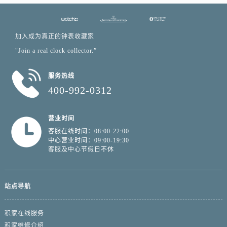
浙江省杭州市上城区钱江路1366号华润大厦A座5层503-5室积家售后服务中心（需提前预约）
浙江省湖州市吴兴区劳动路积家售后服务中心（需提前预约）
浙江省嘉兴市南湖区广益路705号嘉兴世界贸易中心A座13层1304室积家售后服务中心（需提前预约）
加入成为真正的钟表收藏家
浙江省金华市金东区东市南街777号金华万达广场4号楼22楼2209室积家售后服务中心（需提前预约）
"Join a real clock collector.”
浙江省丽水市莲都区解放街积家售后服务中心（需提前预约）
服务热线
浙江省宁波市江北区大闸南路500号来福士广场办公楼20层2009室积家售后服务中心（需提前预约）
400-992-0312
浙江省衢州市柯城区上街积家售后服务中心（需提前预约）
浙江省绍兴市越城区胜利东路379号世茂天际中心写字楼8层805室积家售后服务中心（需提前预约）
营业时间
浙江省舟山市定海区解放东路积家售后服务中心（需提前预约）
客服在线时间：08:00-22:00
澳门特别行政区大堂区议事亭前地（新马路）积家售后服务中心（需提前预约）
中心营业时间：09:00-19:30
澳门特别行政区风顺堂区南湾大马路积家售后服务中心（需提前预约）
客服及中心节假日不休
澳门特别行政区花地玛堂区关闸广场积家售后服务中心（需提前预约）
澳门特别行政区花王堂区大三巴商圈积家售后服务中心（需提前预约）
站点导航
澳门特别行政区嘉模堂区官也街积家售后服务中心（需提前预约）
澳门省路氹城市金光大道积家售后服务中心（需提前预约）
积家在线服务
澳门特别行政区望德堂区塔石广场积家售后服务中心（需提前预约）
积家维修介绍