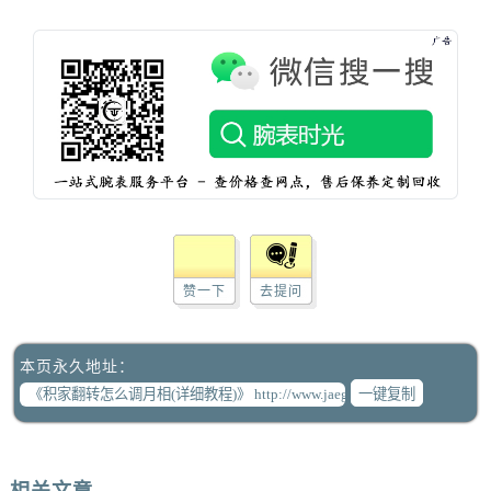
辽宁省鞍山市铁东区站前街积家售后服务中心（需提前预约）
辽宁省本溪市平山区胜利路积家售后服务中心（需提前预约）
辽宁省朝阳市双塔区新华路积家售后服务中心（需提前预约）
辽宁省丹东市振兴区七经街积家售后服务中心（需提前预约）
辽宁省抚顺市新抚区东一路积家售后服务中心（需提前预约）
辽宁省阜新市海州区解放大街积家售后服务中心（需提前预约）
辽宁省葫芦岛市连山区中央路积家售后服务中心（需提前预约）
辽宁省锦州市古塔区中央大街积家售后服务中心（需提前预约）
辽宁省辽阳市白塔区新运大街积家售后服务中心（需提前预约）
辽宁省盘锦市兴隆台区石油大街积家售后服务中心（需提前预约）
赞一下
去提问
辽宁省铁岭市银州区南马路积家售后服务中心（需提前预约）
辽宁省营口市站前区市府路与渤海大街交叉口积家售后服务中心（需提前预约）
本页永久地址：
辽宁省沈阳市沈河区中街路137号亨得利名表维修授权店1楼积家售后服务中心（需提前预约）
一键复制
辽宁省沈阳市沈河区中街路83号亨得利名表维修授权店1楼积家售后服务中心（需提前预约）
北京市朝阳区建国门外大街甲6号华熙国际中心D座11层1102室积家售后服务中心（需提前预约）
北京市东城区东长安街1号王府井东方广场W3座6层602室积家售后服务中心（需提前预约）
相关文章