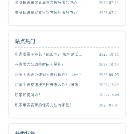
亲身探访积家青岛官方售后服务中心｜最新热线及维修地址（2026年7月最新）
2026-07-11
安徽省黄山市屯溪区黄山西路积家售后服务中心（需提前预约）
安徽省六安市金安区解放中路积家售后服务中心（需提前预约）
亲身探访积家嘉兴官方售后服务中心｜服务热线及办公地址（2026年7月最新）
2026-07-11
安徽省马鞍山市雨山区湖南西路积家售后服务中心（需提前预约）
安徽省宿州市埇桥区人民中路积家售后服务中心（需提前预约）
安徽省铜陵市铜官区石城大道积家售后服务中心（需提前预约）
站点热门
安徽省芜湖市镜湖区中山路步行街积家售后服务中心（需提前预约）
安徽省宣城市宣州区叠嶂西路积家售后服务中心（需提前预约）
积家表带不够长了能加吗？(如何延长表带长度)
2023-10-11
福建省龙岩市新罗区九一南路积家售后服务中心（需提前预约）
积家表怎么调整时间和星期？
2023-10-14
福建省南平市建阳区人民西路积家售后服务中心（需提前预约）
积家手表表带该如何进行保养？（表带的保养方法）
2023-09-05
福建省宁德市蕉城区天湖东路积家售后服务中心（需提前预约）
积家手表旋钮按不回去怎么办？(该怎么处理？)
2023-12-12
福建省莆田市城厢区霞林街道荔华东大道积家售后服务中心（需提前预约）
积家如何消磁？
2022-12-09
福建省三明市三元区东乾二路积家售后服务中心（需提前预约）
福建省漳州市龙文区步港路积家售后服务中心（需提前预约）
积家手表表带的保养方法有哪些？
2023-01-07
江苏省常州市新北区龙锦路1590号现代传媒中心5号楼10层1008室积家售后服务中心（需提前预约）
江苏省淮安市清江浦区淮海北路积家售后服务中心（需提前预约）
江苏省连云港市海州区通灌北路积家售后服务中心（需提前预约）
分类标签