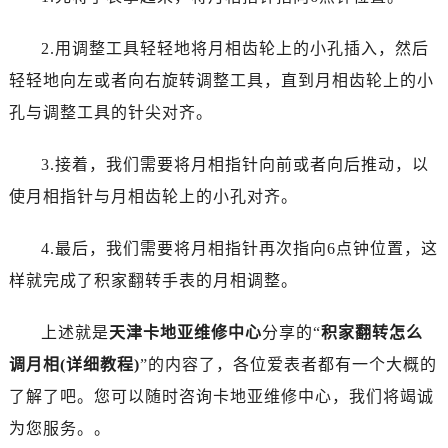
黑龙江省佳木斯市向阳区长安路积家售后服务中心（需提前预约）
黑龙江省牡丹江市东安区太平路积家售后服务中心（需提前预约）
2.用调整工具轻轻地将月相齿轮上的小孔插入，然后
黑龙江省七台河市桃山区大同街积家售后服务中心（需提前预约）
轻轻地向左或者向右旋转调整工具，直到月相齿轮上的小
黑龙江省齐齐哈尔市龙沙区龙华路积家售后服务中心（需提前预约）
孔与调整工具的针尖对齐。
黑龙江省双鸭山市尖山区新兴大街积家售后服务中心（需提前预约）
黑龙江省绥化市北林区新华街与康庄路交叉口积家售后服务中心（需提前预约）
3.接着，我们需要将月相指针向前或者向后推动，以
黑龙江省伊春市伊美区通河路积家售后服务中心（需提前预约）
使月相指针与月相齿轮上的小孔对齐。
吉林省白城市洮北区明仁南街积家售后服务中心（需提前预约）
吉林省白山市浑江区浑江大街积家售后服务中心（需提前预约）
4.最后，我们需要将月相指针再次指向6点钟位置，这
吉林省吉林市船营区河南街积家售后服务中心（需提前预约）
样就完成了积家翻转手表的月相调整。
吉林省辽源市龙山区人民大街积家售后服务中心（需提前预约）
吉林省梅河口市新华街道梅河大街积家售后服务中心（需提前预约）
上述就是
天津卡地亚维修中心
分享的“
积家翻转怎么
吉林省四平市铁东区紫气大路与南九经街交汇处积家售后服务中心（需提前预约）
调月相(详细教程)
”的内容了，各位爱表者都有一个大概的
吉林省松原市宁江区五环大街积家售后服务中心（需提前预约）
了解了吧。您可以随时咨询卡地亚维修中心，我们将竭诚
吉林省通化市东昌区环通乡江南大街积家售后服务中心（需提前预约）
为您服务。。
吉林省延边市延吉市解放路积家售后服务中心（需提前预约）