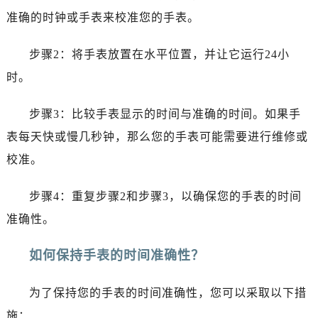
黑龙江省绥化市北林区新华街与康庄路交叉口积家售后服务中心（需提前预约）
准确的时钟或手表来校准您的手表。
黑龙江省伊春市伊美区通河路积家售后服务中心（需提前预约）
吉林省白城市洮北区明仁南街积家售后服务中心（需提前预约）
步骤2：将手表放置在水平位置，并让它运行24小
吉林省白山市浑江区浑江大街积家售后服务中心（需提前预约）
时。
吉林省吉林市船营区河南街积家售后服务中心（需提前预约）
吉林省辽源市龙山区人民大街积家售后服务中心（需提前预约）
步骤3：比较手表显示的时间与准确的时间。如果手
吉林省梅河口市新华街道梅河大街积家售后服务中心（需提前预约）
表每天快或慢几秒钟，那么您的手表可能需要进行维修或
吉林省四平市铁东区紫气大路与南九经街交汇处积家售后服务中心（需提前预约）
校准。
吉林省松原市宁江区五环大街积家售后服务中心（需提前预约）
吉林省通化市东昌区环通乡江南大街积家售后服务中心（需提前预约）
步骤4：重复步骤2和步骤3，以确保您的手表的时间
吉林省延边市延吉市解放路积家售后服务中心（需提前预约）
准确性。
辽宁省鞍山市铁东区站前街积家售后服务中心（需提前预约）
辽宁省本溪市平山区胜利路积家售后服务中心（需提前预约）
如何保持手表的时间准确性？
辽宁省朝阳市双塔区新华路积家售后服务中心（需提前预约）
辽宁省丹东市振兴区七经街积家售后服务中心（需提前预约）
为了保持您的手表的时间准确性，您可以采取以下措
辽宁省抚顺市新抚区东一路积家售后服务中心（需提前预约）
施：