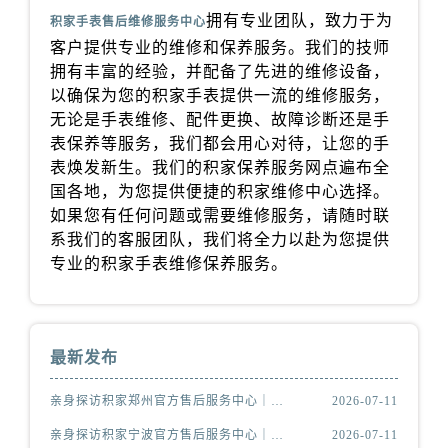
安徽省芜湖市镜湖区中山路步行街积家售后服务中心（需提前预约）
拥有专业团队，致力于为
积家手表售后维修服务中心
安徽省宣城市宣州区叠嶂西路积家售后服务中心（需提前预约）
客户提供专业的维修和保养服务。我们的技师
福建省龙岩市新罗区九一南路积家售后服务中心（需提前预约）
拥有丰富的经验，并配备了先进的维修设备，
福建省南平市建阳区人民西路积家售后服务中心（需提前预约）
以确保为您的积家手表提供一流的维修服务，
无论是手表维修、配件更换、故障诊断还是手
福建省宁德市蕉城区天湖东路积家售后服务中心（需提前预约）
表保养等服务，我们都会用心对待，让您的手
福建省莆田市城厢区霞林街道荔华东大道积家售后服务中心（需提前预约）
表焕发新生。我们的积家保养服务网点遍布全
福建省三明市三元区东乾二路积家售后服务中心（需提前预约）
国各地，为您提供便捷的积家维修中心选择。
福建省漳州市龙文区步港路积家售后服务中心（需提前预约）
如果您有任何问题或需要维修服务，请随时联
江苏省常州市新北区龙锦路1590号现代传媒中心5号楼10层1008室积家售后服务中心（需提前预约）
系我们的客服团队，我们将全力以赴为您提供
江苏省淮安市清江浦区淮海北路积家售后服务中心（需提前预约）
专业的积家手表维修保养服务。
江苏省连云港市海州区通灌北路积家售后服务中心（需提前预约）
江苏省南京市秦淮区中山南路1号南京中心22层22-C1-C3室积家售后服务中心（需提前预约）
江苏省宿迁市宿城区西湖路积家售后服务中心（需提前预约）
最新发布
江苏省泰州市海陵区永定东路399号置地商务中心东塔（华润万象城）17层1706室积家售后服务中心（需提前预约）
江苏省徐州市鼓楼区淮海东路29号苏宁广场IFC国际金融中心35层3508室积家售后服务中心（需提前预约）
亲身探访积家郑州官方售后服务中心｜服务热线与门店详细地址（2026年7月最新）
2026-07-11
江苏省盐城市盐都区世纪大道5号盐城金融城写字楼1号楼16层1604室积家售后服务中心（需提前预约）
亲身探访积家宁波官方售后服务中心｜网点地址与售后热线（2026年7月最新）
2026-07-11