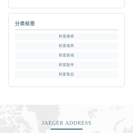
山东省济宁市任城区太白楼路积家售后服务中心（需提前预约）
山东省莱芜市文化南路8号银座商城名表维修一楼名表维修积家售后服务中心（需提前预约）
山东省临沂市兰山区解放路积家售后服务中心（需提前预约）
分类标签
山东省日照市东港区烟台路积家售后服务中心（需提前预约）
山东省泰安市泰山区财源街道泰山大街积家售后服务中心（需提前预约）
积家维修
山东省威海市环翠区新威海路89号振华商厦一楼名表维修积家售后服务中心（需提前预约）
积家保养
山东省潍坊市奎文区东风东街积家售后服务中心（需提前预约）
积家新闻
山东省枣庄市滕州市北辛路与善国路交叉口积家售后服务中心（需提前预约）
积家配件
山东省淄博市张店区金晶大道积家售后服务中心（需提前预约）
积家售后
上海市黄浦区南京东路299号宏伊国际广场写字楼8层806室积家售后服务中心（需提前预约）
上海市徐汇区虹桥路3号港汇中心2座37层3705室积家售后服务中心（需提前预约）
浙江省杭州市上城区钱江路1366号华润大厦A座5层503-5室积家售后服务中心（需提前预约）
浙江省湖州市吴兴区劳动路积家售后服务中心（需提前预约）
浙江省嘉兴市南湖区广益路705号嘉兴世界贸易中心A座13层1304室积家售后服务中心（需提前预约）
浙江省金华市金东区东市南街777号金华万达广场4号楼22楼2209室积家售后服务中心（需提前预约）
JAEGER ADDRESS
浙江省丽水市莲都区解放街积家售后服务中心（需提前预约）