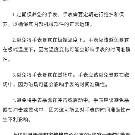
辽宁省阜新市海州区解放大街积家售后服务中心（需提前预约）
辽宁省葫芦岛市连山区中央路积家售后服务中心（需提前预约）
1.定期保养您的手表。手表需要定期进行维护和保
辽宁省锦州市古塔区中央大街积家售后服务中心（需提前预约）
养，以确保其内部机械部件的正常运转。
辽宁省辽阳市白塔区新运大街积家售后服务中心（需提前预约）
辽宁省盘锦市兴隆台区石油大街积家售后服务中心（需提前预约）
2.避免将手表暴露在极端温度下。手表应该避免暴露
辽宁省铁岭市银州区南马路积家售后服务中心（需提前预约）
在极端温度下，因为温度变化可能会影响手表的时间准确
辽宁省营口市站前区市府路与渤海大街交叉口积家售后服务中心（需提前预约）
性。
辽宁省沈阳市沈河区中街路137号亨得利名表维修授权店1楼积家售后服务中心（需提前预约）
辽宁省沈阳市沈河区中街路83号亨得利名表维修授权店1楼积家售后服务中心（需提前预约）
3.避免将手表暴露在磁场中。手表应该避免暴露在磁
北京市朝阳区建国门外大街甲6号华熙国际中心D座11层1102室积家售后服务中心（需提前预约）
场中，因为磁场可能会影响手表的时间准确性。
北京市东城区东长安街1号王府井东方广场W3座6层602室积家售后服务中心（需提前预约）
河北省保定市竞秀区朝阳北大街北国先天下积家售后服务中心（需提前预约）
4.避免将手表暴露在冲击或震动中。手表应该避免暴
内蒙古自治区阿拉善盟市左旗土尔扈特大街积家售后服务中心（需提前预约）
露在冲击或震动中，因为这可能会对手表的时间准确性产
内蒙古自治区巴彦淖尔市临河区新华街积家售后服务中心（需提前预约）
生不利影响。
内蒙古自治区包头市青山区幸福路甲3号王府井百货名表维修积家售后服务中心（需提前预约）
内蒙古自治区赤峰市红山区哈达街积家售后服务中心（需提前预约）