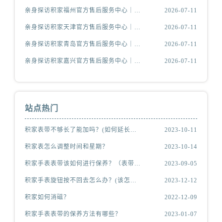
江苏省扬州市邗江区国展路29号星耀天地写字楼1号楼18层1803室积家售后服务中心（需提前预约）
亲身探访积家福州官方售后服务中心｜网点地址及官方热线（2026年7月最新）
2026-07-11
江苏省镇江市京口区中山东路积家售后服务中心（需提前预约）
亲身探访积家天津官方售后服务中心｜网点地址与服务热线（2026年7月最新）
2026-07-11
江西省抚州市临川区赣东大道积家售后服务中心（需提前预约）
亲身探访积家青岛官方售后服务中心｜最新热线及维修地址（2026年7月最新）
2026-07-11
江西省赣州市章贡区文清路积家售后服务中心（需提前预约）
江西省吉安市吉州区井冈山大道积家售后服务中心（需提前预约）
亲身探访积家嘉兴官方售后服务中心｜服务热线及办公地址（2026年7月最新）
2026-07-11
江西省景德镇市珠山区珠山中路积家售后服务中心（需提前预约）
江西省九江市浔阳区浔阳路积家售后服务中心（需提前预约）
江西省南昌市红谷滩新区红谷中大道998号绿地双子塔（中央广场）A1座办公楼14层1407室积家售后服务中心（需提前预约）
站点热门
江西省萍乡市安源区萍安北大道与康庄路交叉口积家售后服务中心（需提前预约）
江西省上饶市信州区滨江西路积家售后服务中心（需提前预约）
积家表带不够长了能加吗？(如何延长表带长度)
2023-10-11
江西省新余市渝水区北湖西路积家售后服务中心（需提前预约）
积家表怎么调整时间和星期？
2023-10-14
江西省宜春市袁州区中山中路积家售后服务中心（需提前预约）
积家手表表带该如何进行保养？（表带的保养方法）
2023-09-05
江西省鹰潭市月湖区胜利东路积家售后服务中心（需提前预约）
积家手表旋钮按不回去怎么办？(该怎么处理？)
2023-12-12
山东省德州市德城区东风中路积家售后服务中心（需提前预约）
积家如何消磁？
2022-12-09
山东省东营市东营区济南路积家售后服务中心（需提前预约）
山东省济南市历下区经十路11111号华润中心写字楼（万象城）15层1508室积家售后服务中心（需提前预约）
积家手表表带的保养方法有哪些？
2023-01-07