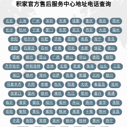
浙江省宁波市江北区大闸南路500号来福士广场办公楼20层2009室积家售后服务中心（需提前预约）
积家官方售后服务中心地址电话查询
浙江省衢州市柯城区上街积家售后服务中心（需提前预约）
浙江省绍兴市越城区胜利东路379号世茂天际中心写字楼8层805室积家售后服务中心（需提前预约）
北京
上海
广州
深圳
天津
成都
重庆
南京
郑州
浙江省舟山市定海区解放东路积家售后服务中心（需提前预约）
长沙
杭州
宁波
厦门
东莞
武汉
西安
大连
福州
澳门特别行政区大堂区议事亭前地（新马路）积家售后服务中心（需提前预约）
贵阳
哈尔滨
合肥
济南
昆明
南昌
南宁
青岛
澳门特别行政区风顺堂区南湾大马路积家售后服务中心（需提前预约）
沈阳
石家庄
苏州
长春
河北
太原
保定
唐山
澳门特别行政区花地玛堂区关闸广场积家售后服务中心（需提前预约）
邯郸
廊坊
昆山
广西
佛山
中山
德阳
绵阳
澳门特别行政区花王堂区大三巴商圈积家售后服务中心（需提前预约）
澳门特别行政区嘉模堂区官也街积家售后服务中心（需提前预约）
齐齐哈尔
呼和浩特
吉林
无锡
芜湖
珠海
汕头
三亚
澳门省路氹城市金光大道积家售后服务中心（需提前预约）
海口
赣州
漳州
拉萨
青海
新疆
兰州
银川
澳门特别行政区望德堂区塔石广场积家售后服务中心（需提前预约）
乌鲁木齐
大同
赤峰
包头
阳泉
大庆
秦皇岛
沧州
福建省福州市鼓楼区五四路128-1号恒力城写字楼15层03室积家售后服务中心（需提前预约）
张家口
温州
徐州
潍坊
九江
常州
嘉兴
南通
福建省厦门市思明区湖滨东路95号万象城华润大厦B座11层1104室积家售后服务中心（需提前预约）
临沂
淮安
烟台
绍兴
亳州
舟山
扬州
金华
洛阳
广东省潮州市潮安区新风路与潮汕路交汇处积家售后服务中心（需提前预约）
岳阳
衡阳
黄石
襄阳
株洲
湘潭
十堰
荆州
宜昌
广东省广州市天河区天河路230号万菱汇国际中心A塔7层704室积家售后服务中心（需提前预约）
许昌
南阳
常德
泉州
柳州
桂林
惠州
西宁
广东省广州市越秀区环市东路371-375号世界贸易中心大厦南塔15层1507室积家售后服务中心（需提前预约）