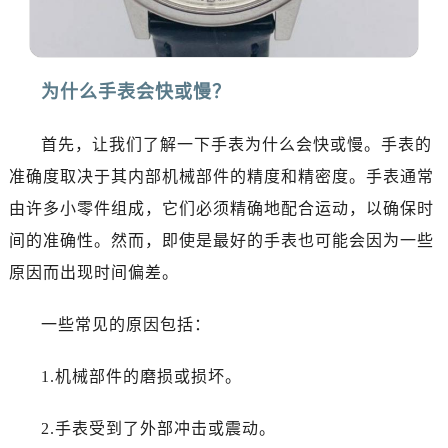
大连市中山区人民路15号国际金融大厦7层G室（需提前预约）
佛山市禅城区季华五路57号万科金融中心C座12层1205室（需提前预约）
东莞市东城街道鸿福东路1号民盈国贸中心T1写字楼9层907室（需提前预约）
为什么手表会快或慢？
无锡市梁溪区人民中路139号恒隆广场写字楼1座11层1104室（需提前预约）
南通市崇川区工农路57号圆融广场写字楼16层1603室（需提前预约）
首先，让我们了解一下手表为什么会快或慢。手表的
苏州市苏州工业园区星港街199号苏州中心办公楼C座22层08室（需提前预约）
准确度取决于其内部机械部件的精度和精密度。手表通常
武汉市江汉区解放大道686号世界贸易大厦38层09室（需提前预约）
南宁市青秀区金湖路59号地王大厦12楼1224室（需提前预约）
由许多小零件组成，它们必须精确地配合运动，以确保时
合肥市蜀山区潜山路111号万象城华润大厦B座12楼03室（需提前预约）
间的准确性。然而，即使是最好的手表也可能会因为一些
泉州市丰泽区宝洲路729号浦西万达中心写字楼A座7楼709室（需提前预约）
原因而出现时间偏差。
青岛市南区山东路6号华润大厦B座22层04室（需提前预约）
烟台市芝罘区胜利路139号万达金融中心A座907室（需提前预约）
一些常见的原因包括：
长春市朝阳区西安大路727号中银大厦A座(旺进大厦)18层09室（需提前预约）
贵阳市南明区都司高架桥路33号亨特国际金融中心14楼14D（需提前预约）
1.机械部件的磨损或损坏。
昆明市盘龙区北京路928号同德昆明广场写字楼10层06室（需提前预约）
2.手表受到了外部冲击或震动。
石家庄市长安区中山东路39号勒泰中心写字楼B座13层07室（需提前预约）