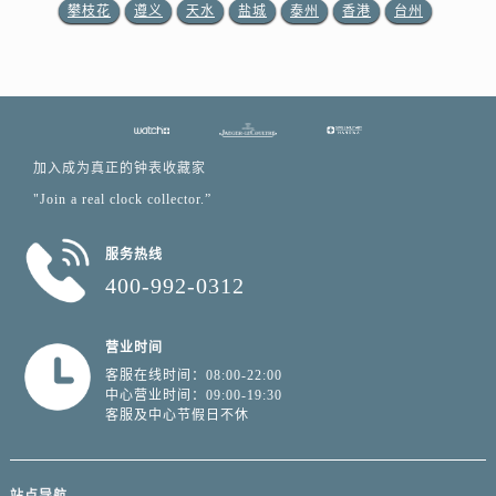
广东省河源市源城区越王大道积家售后服务中心（需提前预约）
攀枝花
遵义
天水
盐城
泰州
香港
台州
广东省惠州市惠城区江北文昌一路7号华贸大厦1座30层3005室积家售后服务中心（需提前预约）
广东省江门市蓬江区广场西路积家售后服务中心（需提前预约）
广东省揭阳市榕城进贤门步行街积家售后服务中心（需提前预约）
广东省茂名市电白区水东街道迎宾大道积家售后服务中心（需提前预约）
广东省梅州市梅江区金燕大道积家售后服务中心（需提前预约）
加入成为真正的钟表收藏家
广东省清远市清城区湖西路积家售后服务中心（需提前预约）
"Join a real clock collector.”
广东省汕头市龙湖区长平路积家售后服务中心（需提前预约）
服务热线
广东省汕尾市城区香洲街道园林社区翠园街积家售后服务中心（需提前预约）
400-992-0312
广东省韶关市武江区芙蓉新区与老城中心交汇处积家售后服务中心（需提前预约）
广东省深圳市罗湖区深南东路5001号华润大厦17层1701室积家售后服务中心（需提前预约）
营业时间
广东省阳江市江城区东风一路积家售后服务中心（需提前预约）
客服在线时间：08:00-22:00
广东省云浮市云城区金山路积家售后服务中心（需提前预约）
中心营业时间：09:00-19:30
广东省湛江市赤坎区观海北路积家售后服务中心（需提前预约）
客服及中心节假日不休
广东省肇庆市端州区信安大道与砚都大道交汇处积家售后服务中心（需提前预约）
广西壮族自治区百色市右江区中山二路积家售后服务中心（需提前预约）
站点导航