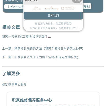
预约入口
关闭
本页永久地址：
山西省长治市潞州区英雄中路积家售后服务中心（需提前预约）
一键复制
山西省太原市迎泽区迎泽街道解放路15号亨得利名表维修授权店3楼积家售后服务中心（需提前预约）
天津市和平区赤峰道136号天津国际金融中心26层2603室积家售后服务中心（需提前预约）
立即预约
安徽省安庆市迎江区人民路积家售后服务中心（需提前预约）
提前预约免排队，到店即享服务
相关文章
安徽省蚌埠市蚌山区淮河路积家售后服务中心（需提前预约）
预约时间有变无需取消，可随时重新预约
安徽省亳州市谯城区魏武大道积家售后服务中心（需提前预约）
积家一天快5秒正常吗(如何判断手表的时间准确性)
安徽省池州市贵池区长江路积家售后服务中心（需提前预约）
安徽省滁州市琅琊区南谯北路积家售后服务中心（需提前预约）
上一篇：
积家指针除锈的方法（积家手表指针生锈怎么处理）
安徽省阜阳市颍州区颍州北路积家售后服务中心（需提前预约）
下一篇：
积家手表戴久了有划痕正常吗(如何避免和修复)
安徽省淮北市相山区淮海路积家售后服务中心（需提前预约）
安徽省淮南市田家庵区国庆中路积家售后服务中心（需提前预约）
了解更多
安徽省黄山市屯溪区黄山西路积家售后服务中心（需提前预约）
安徽省六安市金安区解放中路积家售后服务中心（需提前预约）
积家维修中心服务
安徽省马鞍山市雨山区湖南西路积家售后服务中心（需提前预约）
安徽省宿州市埇桥区人民中路积家售后服务中心（需提前预约）
积家维修保养服务中心
安徽省铜陵市铜官区石城大道积家售后服务中心（需提前预约）