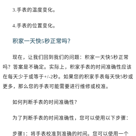
西安市碑林区南关正街88号华侨城长安国际中心E座6楼10室（需提前预约）
3.手表的温度变化。
海口市龙华区金贸东路5号海口华润大厦B座17层1707室（需提前预约）
唐山市路南区新华东道100号万达广场写字楼A座10层1002室（需提前预约）
4.手表的位置变化。
台州市椒江区东海大道1800号腾达中心东1幢20楼2002室（需提前预约）
内蒙古自治区呼和浩特市玉泉区大学西街70号华润万象城写字楼（鄂尔多斯大厦）23层2326室（需提前预约）
积家一天快5秒正常吗？
甘肃省兰州市七里河区西津西路16号兰州中心写字楼21层2102室（需提前预约）
重庆市解放碑渝中区民权路28号英利国际金融中心写字楼20层01室（需提前预约）
现在，让我们回到我们的问题：积家一天快5秒正常
黑龙江省大庆市萨尔图区会战大街积家售后服务中心（需提前预约）
吗？答案是不确定。实际上，积家手表的时间准确性应该
黑龙江省鹤岗市向阳区红军路积家售后服务中心（需提前预约）
在每天少于或等于+/-2秒。如果您的积家手表每天快5秒或
黑龙江省黑河市爱辉区中央街积家售后服务中心（需提前预约）
更多，那么您的手表可能需要进行维修或校准。
黑龙江省鸡西市鸡冠区红军路积家售后服务中心（需提前预约）
黑龙江省佳木斯市向阳区长安路积家售后服务中心（需提前预约）
如何判断手表的时间准确性？
黑龙江省牡丹江市东安区太平路积家售后服务中心（需提前预约）
黑龙江省七台河市桃山区大同街积家售后服务中心（需提前预约）
为了判断手表的时间准确性，您可以使用以下步骤：
黑龙江省齐齐哈尔市龙沙区龙华路积家售后服务中心（需提前预约）
黑龙江省双鸭山市尖山区新兴大街积家售后服务中心（需提前预约）
步骤1：将手表校准到准确的时间。您可以使用一个