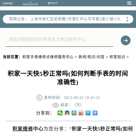
天津市和平区赤峰道136号天津国际金融中心写字楼26层2603室（需提前预约）

上海市徐汇区虹桥路3号港汇中心写字楼2座37层3705室（需提前预约）
▲
官网公告>
上海市黄浦区南京东路299号宏伊国际广场写字楼8层806室（需提前预约）
▼
南京市秦淮区中山南路1号（新街口）南京中心写字楼22层C1-1室（需提前预约）
常州市新北区龙锦路1590号现代传媒中心写字楼5号楼10层1008室（需提前预约）
徐州市鼓楼区淮海东路29号苏宁广场IFC国际金融中心写字楼35层3508室（需提前预约）
扬州市邗江区国展路29号星耀天地写字楼1号楼18层1803室（需提前预约）
当前位置：
积家手表维修点维修服务中心
>
新闻/知识/问答
>
积家知识
>
盐城市盐都区世纪大道5号盐城金融城写字楼1号楼16层1604室（需提前预约）
泰州市海陵区永定东路399号置地商务中心东塔写字楼（华润万象城）17层1706室（需提前预约）
积家一天快5秒正常吗(如何判断手表的时间
宁波市江北区大闸南路500号来福士广场办公楼20层2009室（需提前预约）
准确性)
杭州市上城区钱江路1366号华润大厦写字楼A座5层503-5室（需提前预约）
金华市金东区东市南街777号金华万达广场写字楼4号楼22层2209室（需提前预约）
发布时间：2023-09-02 10:45:22
绍兴市越城区胜利东路379号世茂天际中心写字楼8层805室（需提前预约）
阅读：（
次）
嘉兴市南湖区广益路705号嘉兴世界贸易中心写字楼A座13层1304室（需提前预约）
分享到：
南昌市红谷滩新区红谷中大道998号绿地双子塔（中央广场）A1座办公楼14层07室（需提前预约）
积家维修
中心
为您分享：“
积家一天快5秒正常吗(如何
济南市历下区经十路11111号华润中心写字楼（万象城）15层1508室（需提前预约）