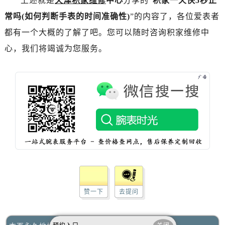
上述就是
天津积家维修
中心
分享的“
积家一天快5秒正
内蒙古自治区鄂尔多斯市东胜区伊金霍洛街积家售后服务中心（需提前预约）
常吗(如何判断手表的时间准确性)
”的内容了，各位爱表者
内蒙古自治区呼伦贝尔市海拉尔区中央街积家售后服务中心（需提前预约）
都有一个大概的了解了吧。您可以随时咨询积家维修中
内蒙古自治区通辽市科尔沁区明仁大街积家售后服务中心（需提前预约）
内蒙古自治区乌海市海勃湾区人民南路积家售后服务中心（需提前预约）
心，我们将竭诚为您服务。
内蒙古自治区乌兰察布市集宁区恩和大街积家售后服务中心（需提前预约）
内蒙古自治区锡林郭勒盟市锡林浩特市光明街与额尔敦路交叉口积家售后服务中心（需提前预约）
内蒙古自治区兴安盟市乌兰浩特市兴安大街积家售后服务中心（需提前预约）
山西省大同市平城区迎宾街积家售后服务中心（需提前预约）
山西省晋城市城区黄华街积家售后服务中心（需提前预约）
山西省晋中市榆次区顺城街积家售后服务中心（需提前预约）
山西省临汾市尧都区解放路积家售后服务中心（需提前预约）
山西省吕梁市离石区永宁中路与建设街交叉口积家售后服务中心（需提前预约）
山西省朔州市朔城区怡西路与鄯阳西街交汇处积家售后服务中心（需提前预约）
山西省忻州市忻府区和平东街与七一南路交叉口积家售后服务中心（需提前预约）
赞一下
去提问
山西省阳泉市郊区平阳东街与新城大道交叉口积家售后服务中心（需提前预约）
山西省运城市盐湖区河东街积家售后服务中心（需提前预约）