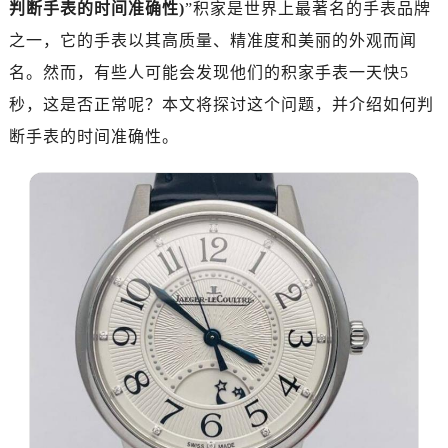
判断手表的时间准确性)
”积家是世界上最著名的手表品牌
广州市天河区天河路230号万菱汇国际中心写字楼A塔7层704室（需提前预约）
广州市越秀区环市东路371-375号世界贸易中心大厦南塔写字楼15层07室（需提前预约）
之一，它的手表以其高质量、精准度和美丽的外观而闻
深圳市罗湖区深南东路5001号华润大厦写字楼17层1701室（需提前预约）
名。然而，有些人可能会发现他们的积家手表一天快5
惠州市惠城区江北文昌一路7号华贸大厦写字楼1座30层05室（需提前预约）
秒，这是否正常呢？本文将探讨这个问题，并介绍如何判
厦门市思明区湖滨东路95号华润大厦写字楼B座11层1104室（需提前预约）
断手表的时间准确性。
福州市鼓楼区五四路128-1号恒力城写字楼15层03室（需提前预约）
成都市锦江区人民东路6号SAC东原中心写字楼24层2406B室（需提前预约）
重庆市江北区观音桥步行街2号融恒时代广场写字楼9层902室（需提前预约）
长沙市芙蓉区定王台街道建湘路393号世茂环球金融中心写字楼（芙蓉广场）10层13室（需提前预约）
郑州市二七区铭功路10号华润大厦写字楼29层2905室（需提前预约）
太原市迎泽区解放路15号亨得利名表服务中心（品牌授权店）3层整层（需提前预约）
沈阳市沈河区中街路137号亨得利名表服务中心（品牌授权店）1层整层（需提前预约）
沈阳市沈河区中街路83号亨得利名表服务中心（品牌授权店）1层整层（需提前预约）
乌鲁木齐市天山区红山路26号时代广场（CCMALL）C座17层17-B（需提前预约）
温州市鹿城区锦绣路1067号置信广场10层1015室（需提前预约）
哈尔滨市道里区友谊西路600号富力中心T2座写字楼29层03室（需提前预约）