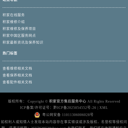
广西壮族自治区北海市海城区北京路积家售后服务中心（需提前预约）
广西壮族自治区崇左市江州区石景林街道友谊大道与丽川路交汇处积家售后服务中心（需提前预约）
积家在线服务
广西壮族自治区防城港市港口区金花茶大道积家售后服务中心（需提前预约）
积家维修介绍
广西壮族自治区贵港市港北区港城街道布山大道与仙衣路交叉口积家售后服务中心（需提前预约）
积家维修及保养项目
广西壮族自治区桂林市秀峰区红岭路积家售后服务中心（需提前预约）
积家中国区服务网点
广西壮族自治区河池市金城江区金城江街道朝阳路积家售后服务中心（需提前预约）
积家最新资讯及保养知识
广西壮族自治区贺州市八步区城东街道灵峰南路积家售后服务中心（需提前预约）
热门标签
广西壮族自治区来宾市兴宾区桂中大道积家售后服务中心（需提前预约）
广西壮族自治区柳州市城中区中山中路积家售后服务中心（需提前预约）
查看维修相关文档
广西壮族自治区钦州市钦南区金海湾东大街积家售后服务中心（需提前预约）
查看保养相关文档
广西壮族自治区梧州市万秀区龙湖镇高旺路积家售后服务中心（需提前预约）
查看配件相关文档
广西壮族自治区玉林市玉州区金玉路积家售后服务中心（需提前预约）
海南省儋州市儋州市那大镇兰洋北路积家售后服务中心（需提前预约）
版权所有：
Copyright ©
积家官方售后服务中心
All Rights Reserved
海南省东方市八所镇解放西路积家售后服务中心（需提前预约）
ICP备案/许可证号：
黔ICP备2025054552号-26
|
XML
海南省琼海市嘉积镇东风路积家售后服务中心（需提前预约）
粤公网安备 11011306006028号
如权利人或知情人士发现本站内容存在事实错误或涉及版权、名誉权等侵权问
海南省三沙市西沙区西沙群岛永兴岛北京路积家售后服务中心（需提前预约）